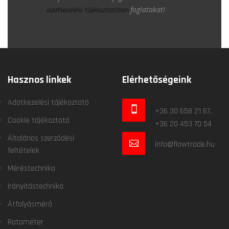
foglatakat!
adatkezelési tájékoztatóban
Hasznos linkek
Elérhetőségeink
Adatkezelési tájékoztató
+36 30 658 21 67,
Cookie tájékoztató
+36 20 453 70 54
Általános szerződési
info@flowtrade.hu
feltételek
Méréstechnika
Irányítástechnika
Átfolyásmérő
Rotaméter