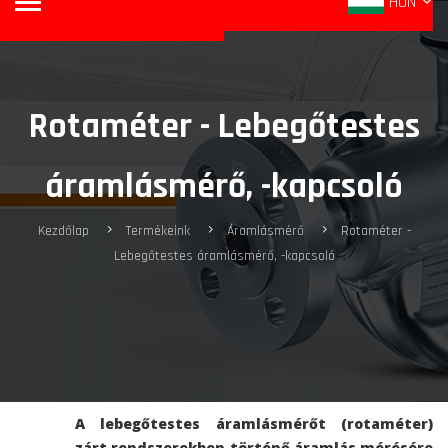
HUN
Rotaméter - Lebegőtestes
áramlásmérő, -kapcsoló
Kezdőlap
Termékeink
Áramlásmérő
Rotaméter -
Lebegőtestes áramlásmérő, -kapcsoló
A lebegőtestes áramlásmérőt (rotaméter)
zárt rendszerekben történő áramlás mérésére