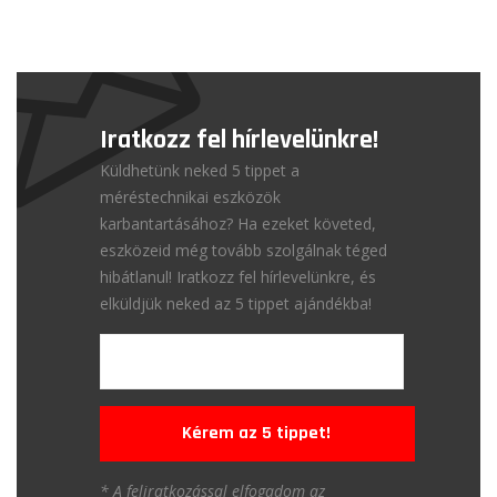
Iratkozz fel hírlevelünkre!
Küldhetünk neked 5 tippet a
méréstechnikai eszközök
karbantartásához? Ha ezeket követed,
eszközeid még tovább szolgálnak téged
hibátlanul! Iratkozz fel hírlevelünkre, és
elküldjük neked az 5 tippet ajándékba!
Kérem az 5 tippet!
* A feliratkozással elfogadom az