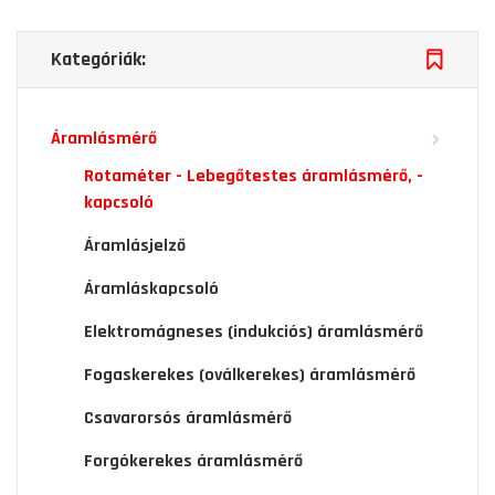
Kategóriák:
Áramlásmérő
Rotaméter - Lebegőtestes áramlásmérő, -
kapcsoló
Áramlásjelző
Áramláskapcsoló
Elektromágneses (indukciós) áramlásmérő
Fogaskerekes (oválkerekes) áramlásmérő
Csavarorsós áramlásmérő
Forgókerekes áramlásmérő