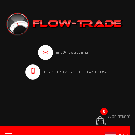
info@flowtrade.hu
+36 30 658 21 67, +36 20 453 70 54
0
Ajánlatkérő
kosár