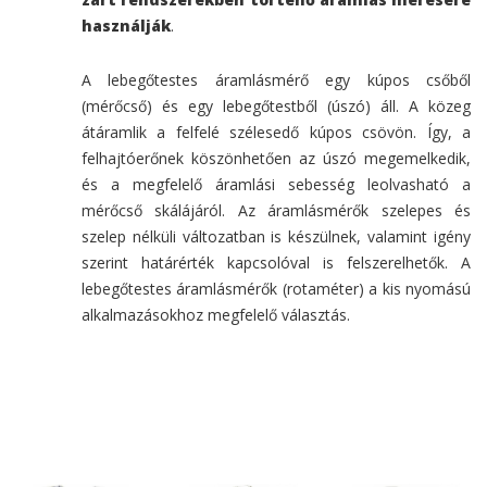
használják
.
A lebegőtestes áramlásmérő egy kúpos csőből
(mérőcső) és egy lebegőtestből (úszó) áll. A közeg
átáramlik a felfelé szélesedő kúpos csövön. Így, a
felhajtóerőnek köszönhetően az úszó megemelkedik,
és a megfelelő áramlási sebesség leolvasható a
mérőcső skálájáról. Az áramlásmérők szelepes és
szelep nélküli változatban is készülnek, valamint igény
szerint határérték kapcsolóval is felszerelhetők. A
lebegőtestes áramlásmérők (rotaméter) a kis nyomású
alkalmazásokhoz megfelelő választás.