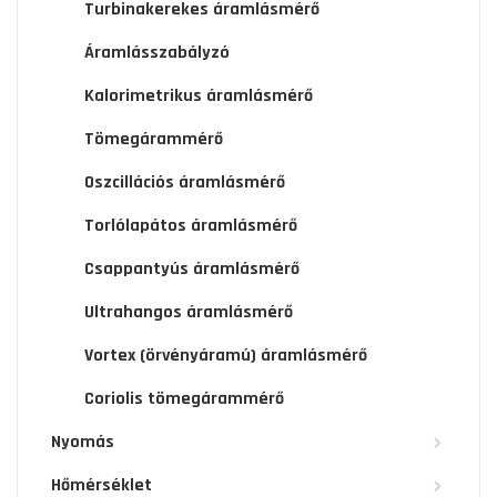
Turbinakerekes áramlásmérő
Áramlásszabályzó
Kalorimetrikus áramlásmérő
Tömegárammérő
Oszcillációs áramlásmérő
Torlólapátos áramlásmérő
Csappantyús áramlásmérő
Ultrahangos áramlásmérő
Vortex (örvényáramú) áramlásmérő
Coriolis tömegárammérő
Nyomás
Hőmérséklet