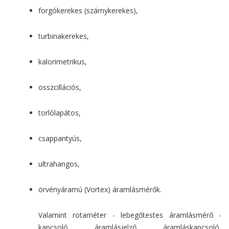
forgókerekes (szárnykerekes),
turbinakerekes,
kalorimetrikus,
osszcillációs,
torlólapátos,
csappantyús,
ultrahangos,
örvényáramú (Vortex) áramlásmérők.
Valamint rotaméter - lebegőtestes áramlásmérő -
kapcsoló, áramlásjelző, áramláskapcsoló,