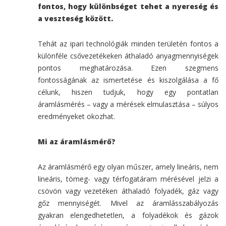
fontos, hogy különbséget tehet a nyereség és
a veszteség között.
Tehát az ipari technológiák minden területén fontos a
különféle csővezetékeken áthaladó anyagmennyiségek
pontos meghatározása. Ezen szegmens
fontosságának az ismertetése és kiszolgálása a fő
célunk, hiszen tudjuk, hogy egy pontatlan
áramlásmérés – vagy a mérések elmulasztása – súlyos
eredményeket okozhat.
Mi az áramlásmérő?
Az áramlásmérő egy olyan műszer, amely lineáris, nem
lineáris, tömeg- vagy térfogatáram mérésével jelzi a
csövön vagy vezetéken áthaladó folyadék, gáz vagy
gőz mennyiségét. Mivel az áramlásszabályozás
gyakran elengedhetetlen, a folyadékok és gázok