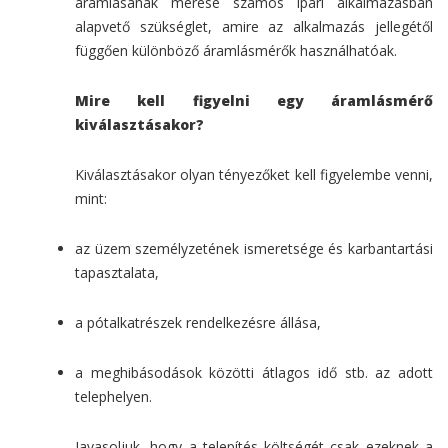
áramlásának mérése számos ipari alkalmazásban
alapvető szükséglet, amire az alkalmazás jellegétől
függően különböző áramlásmérők használhatóak.
Mire kell figyelni egy áramlásmérő
kiválasztásakor?
Kiválasztásakor olyan tényezőket kell figyelembe venni,
mint:
az üzem személyzetének ismeretsége és karbantartási
tapasztalata,
a pótalkatrészek rendelkezésre állása,
a meghibásodások közötti átlagos idő stb. az adott
telephelyen.
Javasoljuk, hogy a telepítés költségét csak ezeknek a