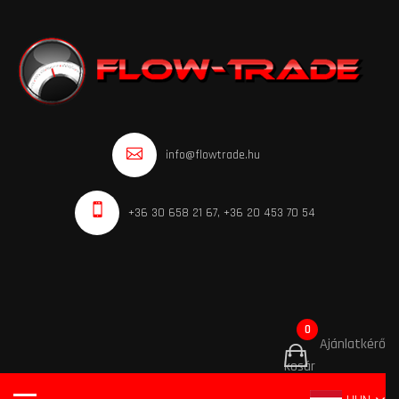
info@flowtrade.hu
+36 30 658 21 67, +36 20 453 70 54
0
Ajánlatkérő
kosár