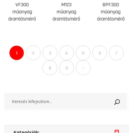
VF300
M123
BPF300
műanyag
műanyag
műanyag
áramlásmérő
áramlásmérő
áramlásmérő
1
2
3
4
5
6
7
8
9
Keresé
Kategóriák: