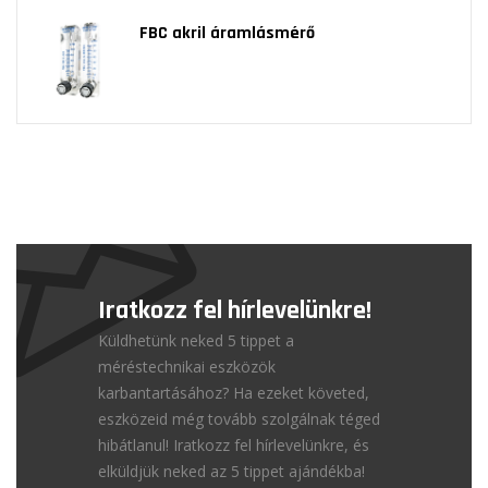
FBC akril áramlásmérő
Iratkozz fel hírlevelünkre!
Küldhetünk neked 5 tippet a
méréstechnikai eszközök
karbantartásához? Ha ezeket követed,
eszközeid még tovább szolgálnak téged
hibátlanul! Iratkozz fel hírlevelünkre, és
elküldjük neked az 5 tippet ajándékba!