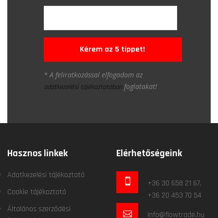
Kérem az 5 tippet!
* A feliratkozással elfogadom az
foglatakat!
adatkezelési tájékoztatóban
Hasznos linkek
Elérhetőségeink
Adatkezelési tájékoztató
+36 30 658 21 67,
Cookie tájékoztató
+36 20 453 70 54
Általános szerződési
info@flowtrade.hu