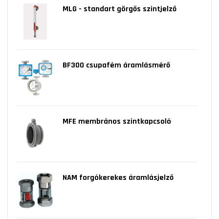
MLG - standart görgős szintjelző
BF300 csupafém áramlásmérő
MFE membrános szintkapcsoló
NAM forgókerekes áramlásjelző