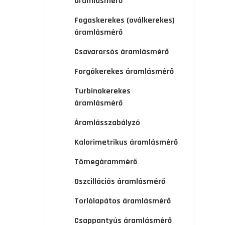
áramlásmérő
Fogaskerekes (oválkerekes)
áramlásmérő
Csavarorsós áramlásmérő
Forgókerekes áramlásmérő
Turbinakerekes
áramlásmérő
Áramlásszabályzó
Kalorimetrikus áramlásmérő
Tömegárammérő
Oszcillációs áramlásmérő
Torlólapátos áramlásmérő
Csappantyús áramlásmérő