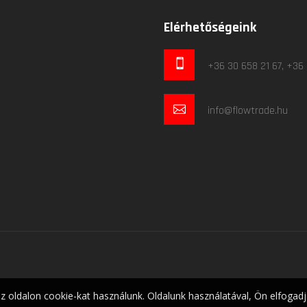
Elérhetőségeink
+36 30 658 21 67, +36
info@flowtrade.hu
z oldalon cookie-kat használunk. Oldalunk használatával, Ön elfogad