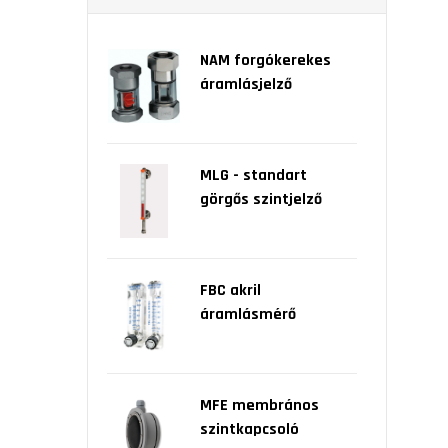
NAM forgókerekes
áramlásjelző
MLG - standart
görgős szintjelző
FBC akril
áramlásmérő
MFE membrános
szintkapcsoló