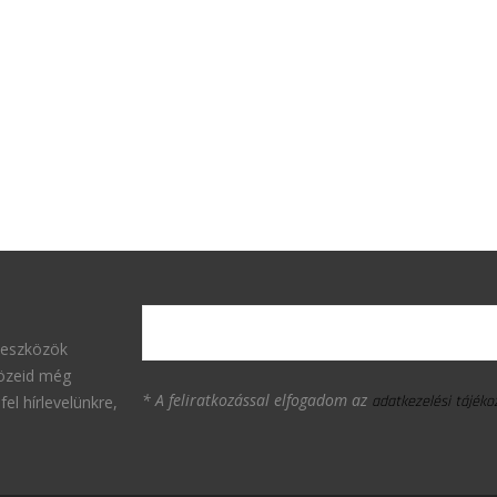
 eszközök
közeid még
* A feliratkozással elfogadom az
fel hírlevelünkre,
adatkezelési tájék