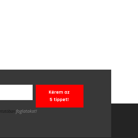
Kérem az
5 tippet!
foglatakat!
oztatóban