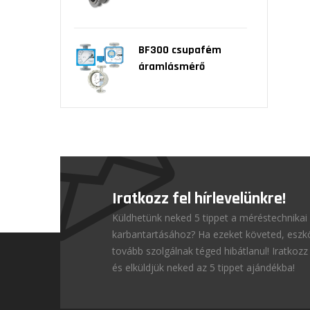
BF300 csupafém
áramlásmérő
Iratkozz fel hírlevelünkre!
Küldhetünk neked 5 tippet a méréstechnikai
karbantartásához? Ha ezeket követed, esz
tovább szolgálnak téged hibátlanul! Iratkozz 
és elküldjük neked az 5 tippet ajándékba!