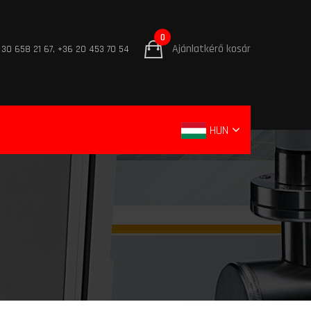
0
Ajánlatkérő kosár
 30 658 21 67, +36 20 453 70 54
HUN