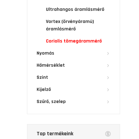
Ultrahangos áramlásmérő
Vortex (örvényáramú)
áramlásmérő
Coriolis tömegárammérő
Nyomás
Hőmérséklet
Szint
Kijelző
Szűrő, szelep
Top termékeink