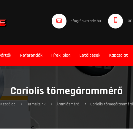
info@flowtrade.hu
+36
yártók
Referenciák
Hírek, blog
Letöltések
Kapcsolat
Coriolis tömegárammérő
Kezdőlap
Termékeink
Áramlásmérő
Coriolis tömegárammérő