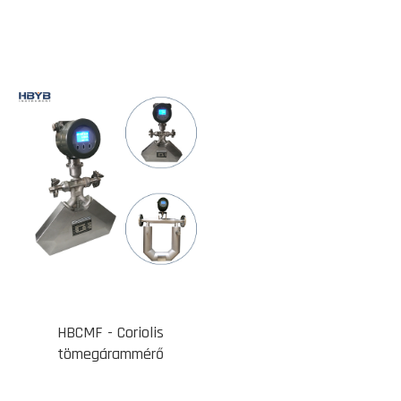
HBCMF - Coriolis
tömegárammérő