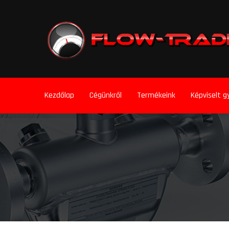
Kezdőlap
Cégünkről
Termékeink
Képviselt g