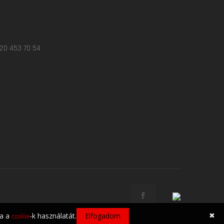
 20 453 70 54
✖
ja a
-k használatát.
Elfogadom
cookie