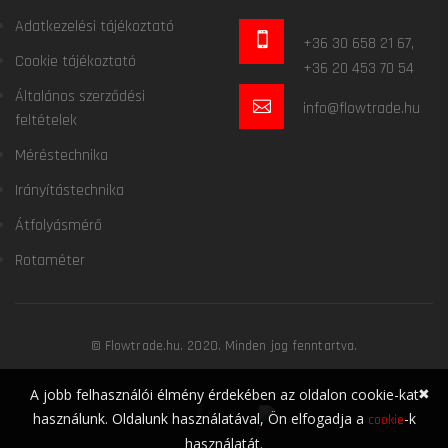
Adatkezelési tájékoztató
+36 30 658 21 67,
Cookie tájékoztató
+36 20 453 70 54
Általános szerződési
info@flowtrade.hu
feltételek
Méréstechnika
Irányítástechnika
Átfolyásmérő
Rotaméter
© Flowtrade.hu. 2020. Minden jog fenntartva.
✖
A jobb felhasználói élmény érdekében az oldalon cookie-kat
használunk. Oldalunk használatával, Ön elfogadja a
-k
cookie
használatát.