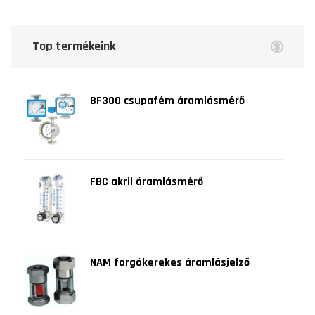
Top termékeink
BF300 csupafém áramlásmérő
FBC akril áramlásmérő
NAM forgókerekes áramlásjelző