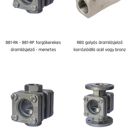
881-RK - 881-RP forgókerekes
RBS golyós áramlásjelző
áramlásjelző - menetes
korrózióálló acél vagy bronz