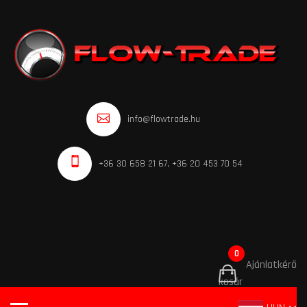
info@flowtrade.hu
+36 30 658 21 67, +36 20 453 70 54
0
Ajánlatkérő
kosár