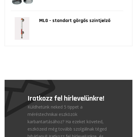
MLG - standart görgős szintjelző
Iratkozz fel hírlevelünkre!
Küldhetünk neked 5 tippet a
méréstechnikai eszközök
karbantartásához? Ha ezeket követed,
eszközeid még tovább szolgálnak téged
hibátlanul! Iratkozz fel hírlevelünkre, és