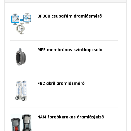
BF300 csupafém áramlásmérő
MFE membrános szintkapcsoló
FBC akril áramlásmérő
NAM forgókerekes áramlásjelző