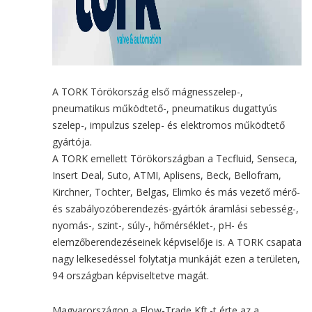
A TORK Törökország első mágnesszelep-,
pneumatikus működtető-, pneumatikus dugattyús
szelep-, impulzus szelep- és elektromos működtető
gyártója.
A TORK emellett Törökországban a Tecfluid, Senseca,
Insert Deal, Suto, ATMI, Aplisens, Beck, Bellofram,
Kirchner, Tochter, Belgas, Elimko és más vezető mérő-
és szabályozóberendezés-gyártók áramlási sebesség-,
nyomás-, szint-, súly-, hőmérséklet-, pH- és
elemzőberendezéseinek képviselője is. A TORK csapata
nagy lelkesedéssel folytatja munkáját ezen a területen,
94 országban képviseltetve magát.
Magyarországon a Flow-Trade Kft.-t érte az a