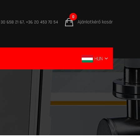
0
Ajánlatkérő kosár
 30 658 21 67, +36 20 453 70 54
HUN