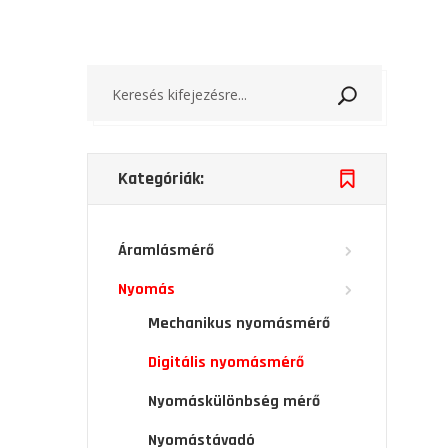
Keresés
Kategóriák:
Áramlásmérő
Nyomás
Mechanikus nyomásmérő
Digitális nyomásmérő
Nyomáskülönbség mérő
Nyomástávadó