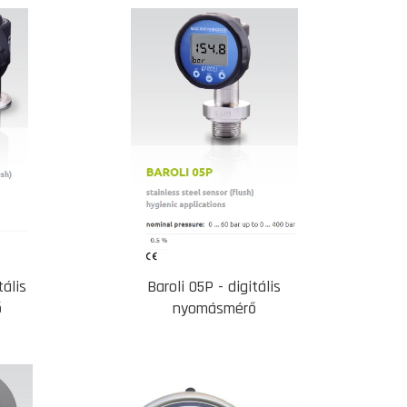
tális
Baroli 05P - digitális
ő
nyomásmérő