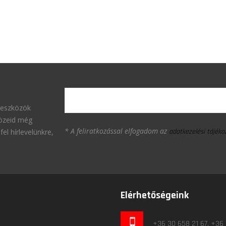
 eszközök
közeid még
* A feliratkozással elfogadom az
fel hírlevelünkre,
adatkezelési tájék
Elérhetőségeink
+36 30 658 21 67, +36