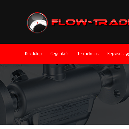
Kezdőlap
Cégünkről
Termékeink
Képviselt g