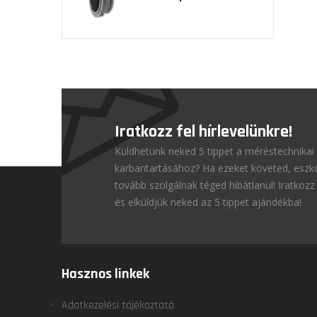
Iratkozz fel hírlevelünkre!
Küldhetünk neked 5 tippet a méréstechnikai
karbantartásához? Ha ezeket követed, esz
tovább szolgálnak téged hibátlanul! Iratkozz 
és elküldjük neked az 5 tippet ajándékba!
Hasznos linkek
Adatkezelési tájékoztató