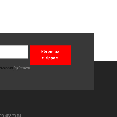
Kérem az
5 tippet!
foglatakat!
oztatóban
 20 453 70 54