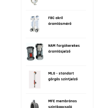
FBC akril
áramlásmérő
NAM forgókerekes
áramlásjelző
MLG - standart
görgős szintjelző
MFE membrános
szintkapcsoló