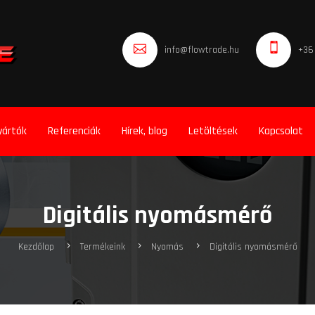
info@flowtrade.hu
+36
yártók
Referenciák
Hírek, blog
Letöltések
Kapcsolat
Digitális nyomásmérő
Kezdőlap
Termékeink
Nyomás
Digitális nyomásmérő