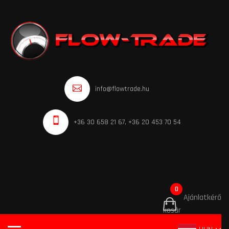
info@flowtrade.hu
+36 30 658 21 67, +36 20 453 70 54
0
Ajánlatkérő
kosár