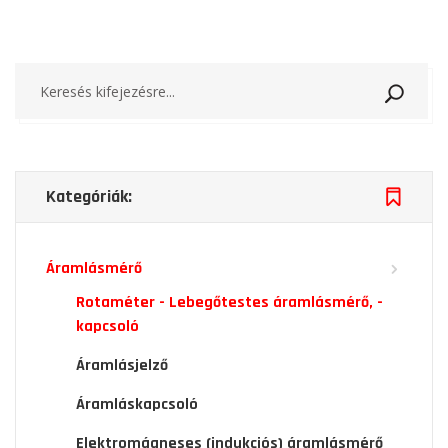
Keresé
Kategóriák:
Áramlásmérő
Rotaméter - Lebegőtestes áramlásmérő, -
kapcsoló
Áramlásjelző
Áramláskapcsoló
Elektromágneses (indukciós) áramlásmérő