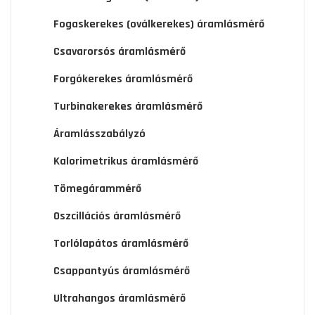
Fogaskerekes (oválkerekes) áramlásmérő
Csavarorsós áramlásmérő
Forgókerekes áramlásmérő
Turbinakerekes áramlásmérő
Áramlásszabályzó
Kalorimetrikus áramlásmérő
Tömegárammérő
Oszcillációs áramlásmérő
Torlólapátos áramlásmérő
Csappantyús áramlásmérő
Ultrahangos áramlásmérő