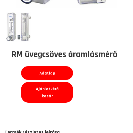
RM üvegcsöves áramlásmérő
Adatlap
Ajánlatkérő
kosár
Termék részletes leírása