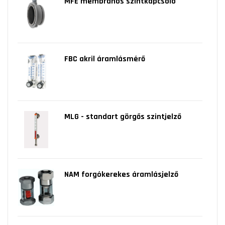
MFE membrános szintkapcsoló
FBC akril áramlásmérő
MLG - standart görgős szintjelző
NAM forgókerekes áramlásjelző