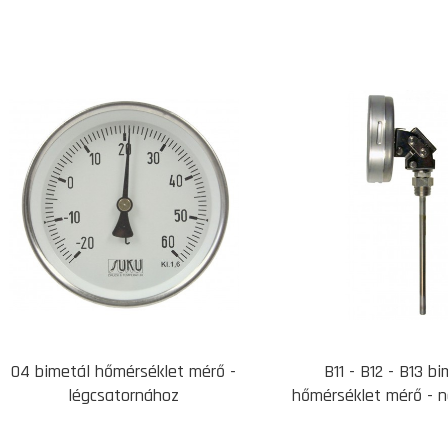
04 bimetál hőmérséklet mérő -
B11 - B12 - B13 b
légcsatornához
hőmérséklet mérő - 