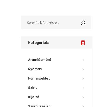
Keresés
Kategóriák:
Áramlásmérő
Nyomás
Hőmérséklet
Szint
Kijelző
Szűrő, szelep