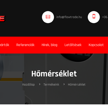
info@flowtrade.hu
+36
yártók
Referenciák
Hírek, blog
Letöltések
Kapcsolat
Hőmérséklet
Kezdőlap
Termékeink
Hőmérséklet