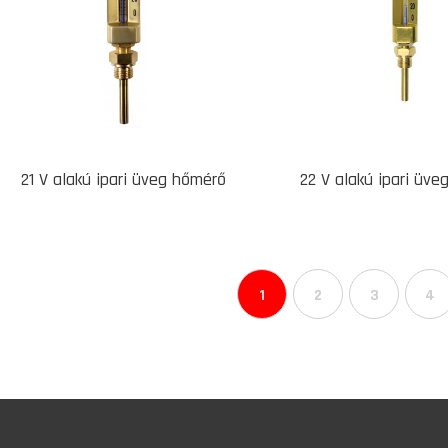
21 V alakú ipari üveg hőmérő
22 V alakú ipari üv
1
2
3
4