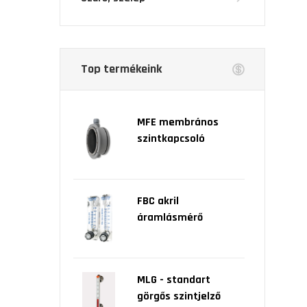
Top termékeink
MFE membrános
szintkapcsoló
FBC akril
áramlásmérő
MLG - standart
görgős szintjelző