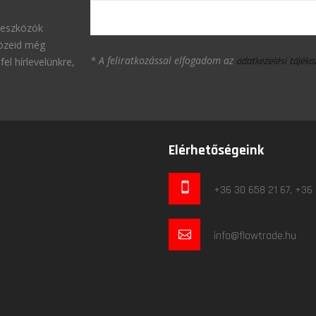
 eszközök
közeid még
* A feliratkozással elfogadom az
fel hírlevelünkre,
adatkezelési tájék
Elérhetőségeink
+36 30 658 21 67, +36
info@flowtrade.hu