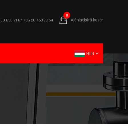
0
Ajánlatkérő kosár
 30 658 21 67, +36 20 453 70 54
HUN