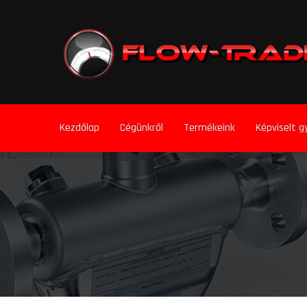
Kezdőlap
Cégünkről
Termékeink
Képviselt g