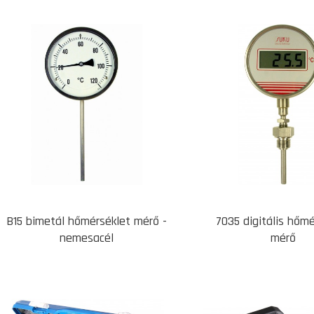
B15 bimetál hőmérséklet mérő -
7035 digitális hőm
nemesacél
mérő