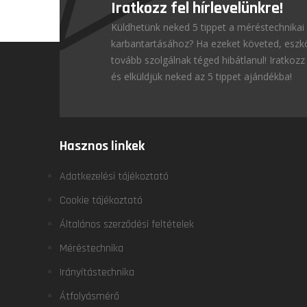
Iratkozz fel hírlevelünkre!
Küldhetünk neked 5 tippet a méréstechnikai
karbantartásához? Ha ezeket követed, esz
tovább szolgálnak téged hibátlanul! Iratkozz 
és elküldjük neked az 5 tippet ajándékba!
Hasznos linkek
Adatkezelési tájékoztató
Cookie tájékoztató
Általános szerződési feltételek
Méréstechnika
Irányítástechnika
Átfolyásmérő