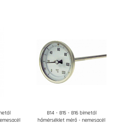
imetál
B14 - B15 - B16 bimetál
nemesacél
hőmérséklet mérő - nemesacél