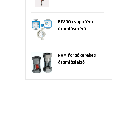
BF300 csupafém
áramlásmérő
NAM forgókerekes
áramlásjelző