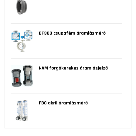
BF300 csupafém áramlásmérő
NAM forgókerekes áramlásjelző
FBC akril áramlásmérő