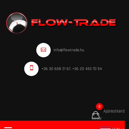
info@flowtrade.hu
+36 30 658 21 67, +36 20 453 70 54
0
Ajánlatkérő
kosár