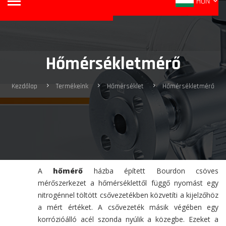
HUN
Hőmérsékletmérő
Kezdőlap
Termékeink
Hőmérséklet
Hőmérsékletmérő
A
hőmérő
házba épített Bourdon csöves
mérőszerkezet a hőmérséklettől függő nyomást egy
nitrogénnel töltött csővezetékben közvetíti a kijelzőhöz
a mért értéket. A csővezeték másik végében egy
korrózióálló acél szonda nyúlik a közegbe. Ezeket a