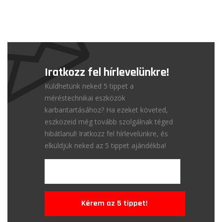
Iratkozz fel hírlevelünkre!
Küldhetünk neked 5 tippet a
méréstechnikai eszközök
karbantartásához? Ha ezeket követed,
eszközeid még tovább szolgálnak téged
hibátlanul! Iratkozz fel hírlevelünkre, és
elküldjük neked az 5 tippet ajándékba!
Kérem az 5 tippet!