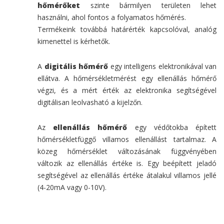
hőmérőket
szinte bármilyen területen lehet
használni, ahol fontos a folyamatos hőmérés.
Termékeink továbbá határérték kapcsolóval, analóg
kimenettel is kérhetők.
A
digitális hőmérő
egy intelligens elektronikával van
ellátva. A hőmérsékletmérést egy ellenállás hőmérő
végzi, és a mért érték az elektronika segítségével
digitálisan leolvasható a kijelzőn.
Az
ellenállás hőmérő
egy védőtokba épített
hőmérsékletfüggő villamos ellenállást tartalmaz. A
közeg hőmérséklet változásának függvényében
változik az ellenállás értéke is. Egy beépített jeladó
segítségével az ellenállás értéke átalakul villamos jellé
(4-20mA vagy 0-10V).