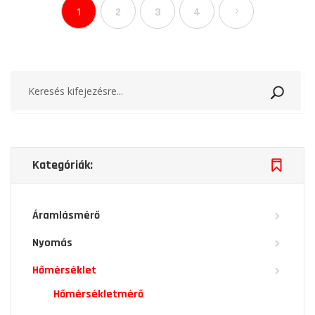
1
2
3
4
Keresé
Kategóriák:
Áramlásmérő
Nyomás
Hőmérséklet
Hőmérsékletmérő