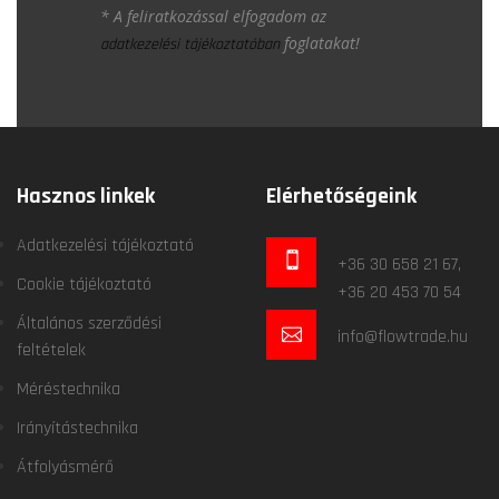
* A feliratkozással elfogadom az
foglatakat!
adatkezelési tájékoztatóban
Hasznos linkek
Elérhetőségeink
Adatkezelési tájékoztató
+36 30 658 21 67,
Cookie tájékoztató
+36 20 453 70 54
Általános szerződési
info@flowtrade.hu
feltételek
Méréstechnika
Irányítástechnika
Átfolyásmérő