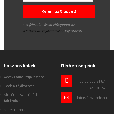
Kérem az 5 tippet!
* A feliratkozással elfogadom az
foglatakat!
adatkezelési tájékoztatóban
Hasznos linkek
Elérhetőségeink
Adatkezelési tájékoztató
+36 30 658 21 67,
Cookie tájékoztató
+36 20 453 70 54
Általános szerződési
info@flowtrade.hu
feltételek
Méréstechnika