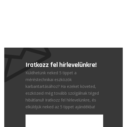
Iratkozz fel hírlevelünkre!
Küldhetünk neked 5 tippet a
méréstechnikai eszközök
karbantartásához? Ha ezeket követed,
eszközeid még tovább szolgálnak téged
hibátlanul! Iratkozz fel hírlevelünkre, és
elküldjük neked az 5 tippet ajándékba!