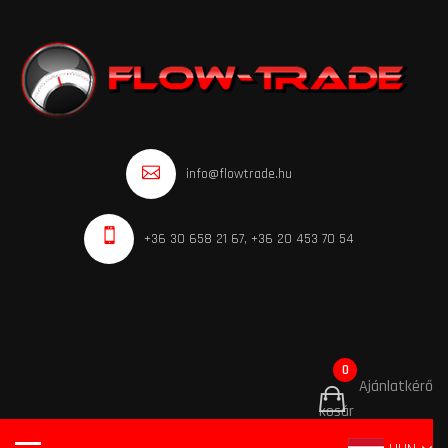
info@flowtrade.hu
+36 30 658 21 67, +36 20 453 70 54
0
Ajánlatkérő
kosár