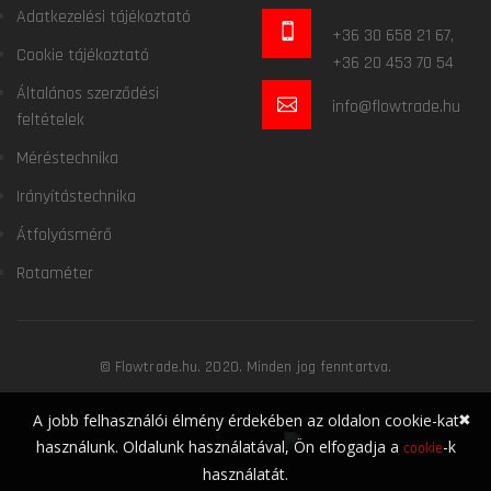
Adatkezelési tájékoztató
+36 30 658 21 67,
Cookie tájékoztató
+36 20 453 70 54
Általános szerződési
info@flowtrade.hu
feltételek
Méréstechnika
Irányítástechnika
Átfolyásmérő
Rotaméter
© Flowtrade.hu. 2020. Minden jog fenntartva.
✖
A jobb felhasználói élmény érdekében az oldalon cookie-kat
használunk. Oldalunk használatával, Ön elfogadja a
-k
cookie
használatát.