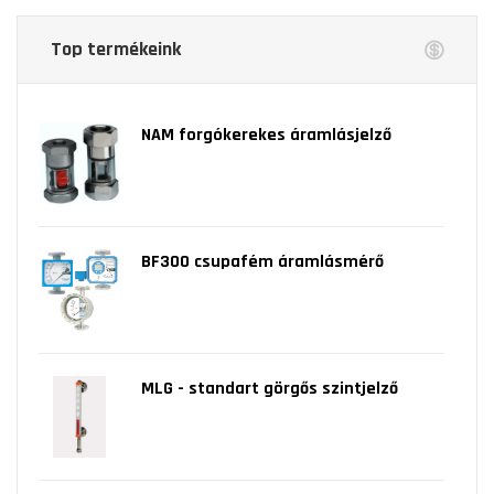
Top termékeink
NAM forgókerekes áramlásjelző
BF300 csupafém áramlásmérő
MLG - standart görgős szintjelző