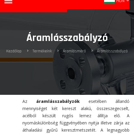
HUN
Áramlásszabályzó
Kezdőlap
Termékeink
Áramlásmérő
Áramlásszabályzó
Az
áramlásszabályzók
esetében állandó
mennyiséget két kereszt alakú, összeszegecselt,
acélból készült rugós lemez állítja elő. A
nyomáskülönbség függvényében nyitja illetve zárja az
áthaladási gyűrű keresztmetszetét. A legnagyobb