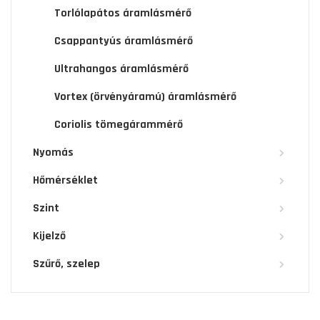
Torlólapátos áramlásmérő
Csappantyús áramlásmérő
Ultrahangos áramlásmérő
Vortex (örvényáramú) áramlásmérő
Coriolis tömegárammérő
Nyomás
Hőmérséklet
Szint
Kijelző
Szűrő, szelep