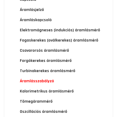
Áramlásjelző
Áramláskapcsoló
Elektromágneses (indukciós) áramlásmérő
Fogaskerekes (oválkerekes) áramlásmérő
Csavarorsós áramlásmérő
Forgókerekes áramlásmérő
Turbinakerekes áramlásmérő
Áramlásszabályzó
Kalorimetrikus áramlásmérő
Tömegárammérő
Oszcillációs áramlásmérő