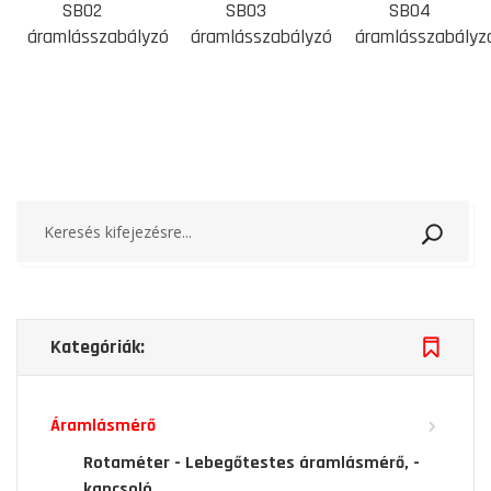
SB02
SB03
SB04
áramlásszabályzó
áramlásszabályzó
áramlásszabályz
Keresé
Kategóriák:
Áramlásmérő
Rotaméter - Lebegőtestes áramlásmérő, -
kapcsoló