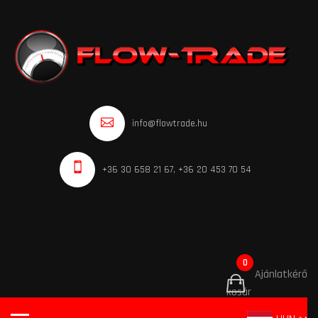
info@flowtrade.hu
+36 30 658 21 67, +36 20 453 70 54
0
Ajánlatkérő
kosár