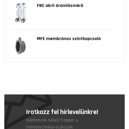
FBC akril áramlásmérő
MFE membrános szintkapcsoló
Iratkozz fel hírlevelünkre!
Küldhetünk neked 5 tippet a
méréstechnikai eszközök