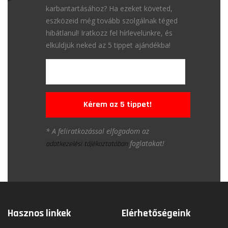
karbantartásához? Ha ezeket követed,
eszközeid még tovább szolgálnak téged
hibátlanul! Iratkozz fel hírlevelünkre, és
elküldjük neked az 5 tippet ajándékba!
Kérem az 5 tippet!
* A feliratkozással elfogadom az
foglatakat!
adatkezelési tájékoztatóban
Hasznos linkek
Elérhetőségeink