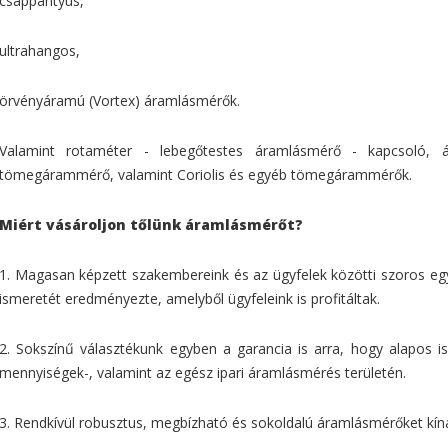
csappantyús,
ultrahangos,
örvényáramú (Vortex) áramlásmérők.
Valamint rotaméter - lebegőtestes áramlásmérő - kapcsoló, á
tömegárammérő, valamint Coriolis és egyéb tömegárammérők.
Miért vásároljon tőlünk áramlásmérőt?
1. Magasan képzett szakembereink és az ügyfelek közötti szoros e
ismeretét eredményezte, amelyből ügyfeleink is profitáltak.
2. Sokszínű választékunk egyben a garancia is arra, hogy alapos 
mennyiségek-, valamint az egész ipari áramlásmérés területén.
3. Rendkívül robusztus, megbízható és sokoldalú áramlásmérőket kínál