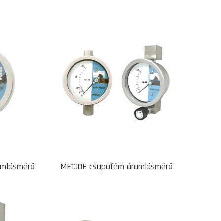
amlásmérő
MF100E csupafém áramlásmérő