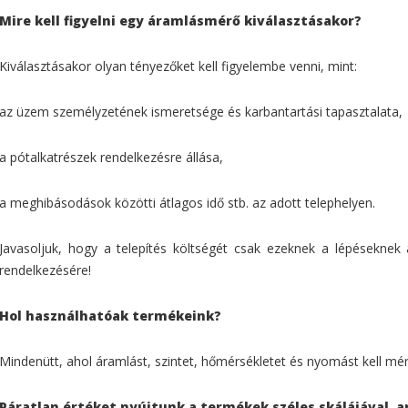
Mire kell figyelni egy áramlásmérő kiválasztásakor?
Kiválasztásakor olyan tényezőket kell figyelembe venni, mint:
az üzem személyzetének ismeretsége és karbantartási tapasztalata,
a pótalkatrészek rendelkezésre állása,
a meghibásodások közötti átlagos idő stb. az adott telephelyen.
Javasoljuk, hogy a telepítés költségét csak ezeknek a lépéseknek
rendelkezésére!
Hol használhatóak termékeink?
Mindenütt, ahol áramlást, szintet, hőmérsékletet és nyomást kell mérn
Páratlan értéket nyújtunk a termékek széles skálájával, 