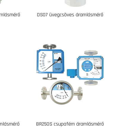
amlásmérő
DS07 üvegcsöves áramlásmérő
amlásmérő
BR250S csupafém áramlásmérő