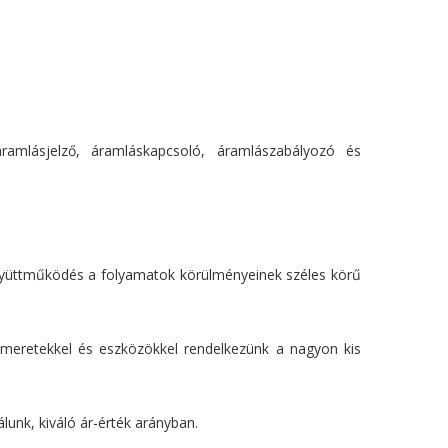
ramlásjelző, áramláskapcsoló, áramlászabályozó és
gyüttműködés a folyamatok körülményeinek széles körű
ismeretekkel és eszközökkel rendelkezünk a nagyon kis
unk, kiváló ár-érték arányban.