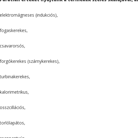
elektromágneses (indukciós),
fogaskerekes,
csavarorsós,
forgókerekes (szárnykerekes),
turbinakerekes,
kalorimetrikus,
osszcillációs,
torlólapátos,