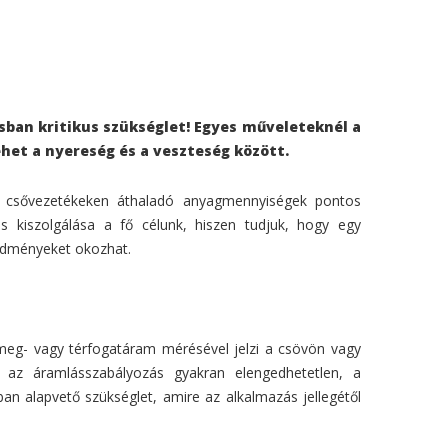
ban kritikus szükséglet! Egyes műveleteknél a
het a nyereség és a veszteség között.
le csővezetékeken áthaladó anyagmennyiségek pontos
 kiszolgálása a fő célunk, hiszen tudjuk, hogy egy
redményeket okozhat.
ömeg- vagy térfogatáram mérésével jelzi a csövön vagy
 az áramlásszabályozás gyakran elengedhetetlen, a
n alapvető szükséglet, amire az alkalmazás jellegétől