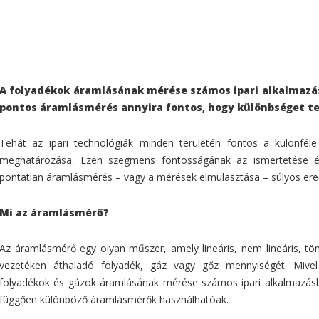
A folyadékok áramlásának mérése számos ipari alkalmazás
pontos áramlásmérés annyira fontos, hogy különbséget te
Tehát az ipari technológiák minden területén fontos a különfé
meghatározása. Ezen szegmens fontosságának az ismertetése és
pontatlan áramlásmérés – vagy a mérések elmulasztása – súlyos e
Mi az áramlásmérő?
Az áramlásmérő egy olyan műszer, amely lineáris, nem lineáris, t
vezetéken áthaladó folyadék, gáz vagy gőz mennyiségét. Mivel
folyadékok és gázok áramlásának mérése számos ipari alkalmazásba
függően különböző áramlásmérők használhatóak.