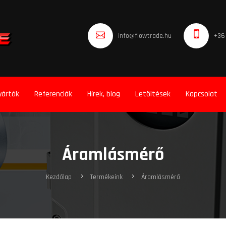
info@flowtrade.hu
+36
yártók
Referenciák
Hírek, blog
Letöltések
Kapcsolat
Áramlásmérő
Kezdőlap
Termékeink
Áramlásmérő