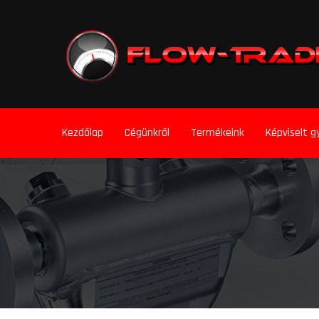
Kezdőlap
Cégünkről
Termékeink
Képviselt g