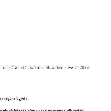
 a megtétele után számítsa ki, amiben szívesen állunk
i vagy felügyelni.
amelyek között típus szerint megtalálhatóak: