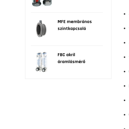
MFE membrános
szintkapcsoló
FBC akril
áramlásmérő