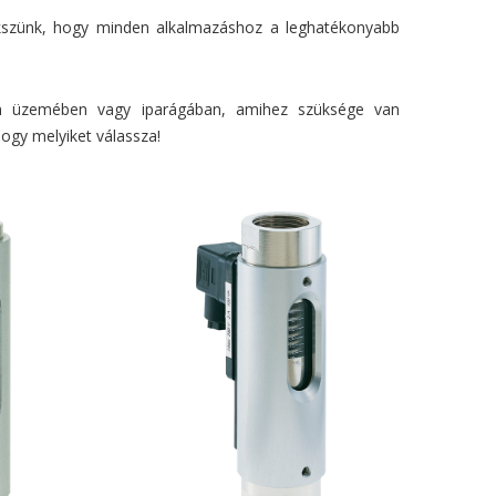
rekszünk, hogy minden alkalmazáshoz a leghatékonyabb
n üzemében vagy iparágában, amihez szüksége van
ogy melyiket válassza!