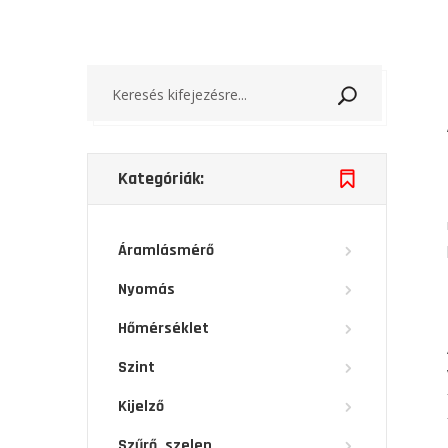
Keresés
Kategóriák:
Áramlásmérő
Nyomás
Hőmérséklet
Szint
Kijelző
Szűrő, szelep