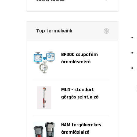
Top termékeink
BF300 csupafém
áramlásmérő
MLG - standart
görgős szintjelző
NAM forgókerekes
áramlásjelző