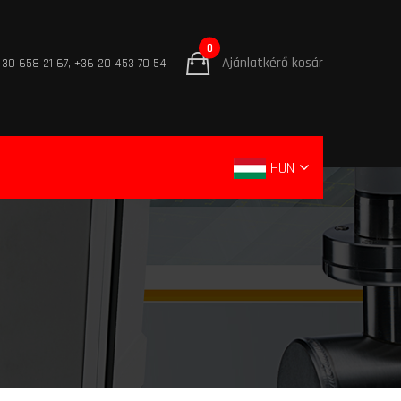
0
Ajánlatkérő kosár
 30 658 21 67, +36 20 453 70 54
HUN