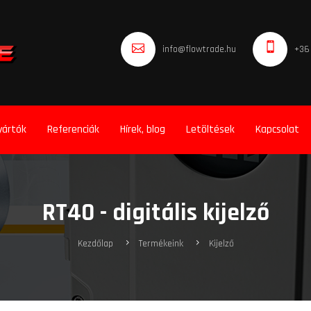
info@flowtrade.hu
+36
yártók
Referenciák
Hírek, blog
Letöltések
Kapcsolat
RT40 - digitális kijelző
Kezdőlap
Termékeink
Kijelző