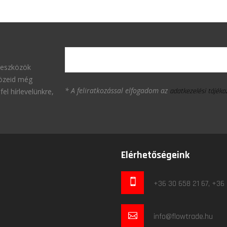
 eszközök
közeid még
* A feliratkozással elfogadom az
fel hírlevelünkre,
adatkezelési tájék
Elérhetőségeink
+36 30 658 21 67, +36
info@flowtrade.hu