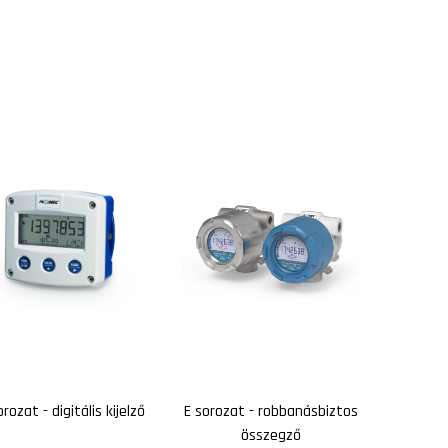
orozat - digitális kijelző
E sorozat - robbanásbiztos
összegző