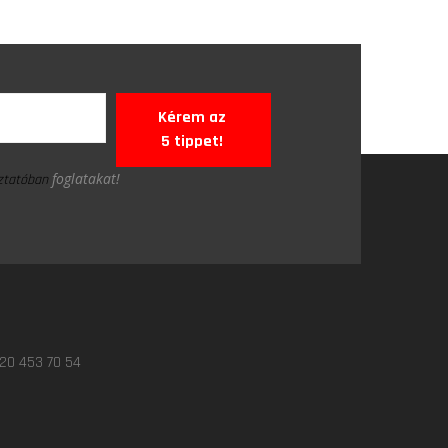
Kérem az
5 tippet!
foglatakat!
oztatóban
 20 453 70 54