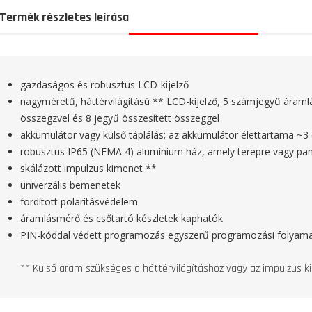
Termék részletes leírása
gazdaságos és robusztus LCD-kijelző
nagyméretű, háttérvilágítású ** LCD-kijelző, 5 számjegyű áramlá
összegzvel és 8 jegyű összesített összeggel
akkumulátor vagy külső táplálás; az akkumulátor élettartama ~3
robusztus IP65 (NEMA 4) alumínium ház, amely terepre vagy pan
skálázott impulzus kimenet **
univerzális bemenetek
fordított polaritásvédelem
áramlásmérő és csőtartó készletek kaphatók
PIN-kóddal védett programozás egyszerű programozási folyama
** Külső áram szükséges a háttérvilágításhoz vagy az impulzus k