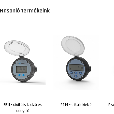
Hasonló termékeink
EB11 - digitális kijelző és
RT14 - diitáls kjelző
F s
adagoló