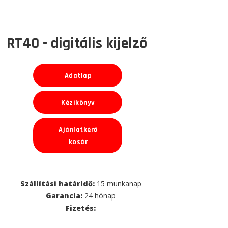
RT40 - digitális kijelző
Adatlap
Kézikönyv
Ajánlatkérő
kosár
Szállítási határidő:
15 munkanap
Garancia:
24 hónap
Fizetés: