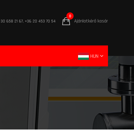
0
Ajánlatkérő kosár
 30 658 21 67, +36 20 453 70 54
HUN