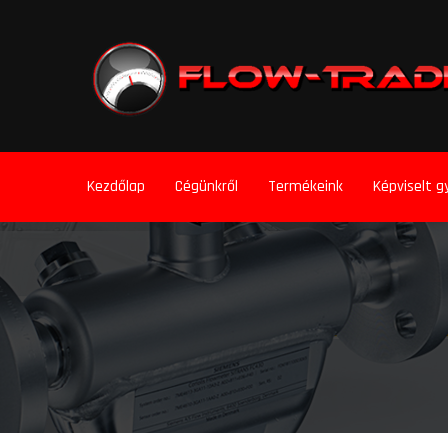
Kezdőlap
Cégünkről
Termékeink
Képviselt g