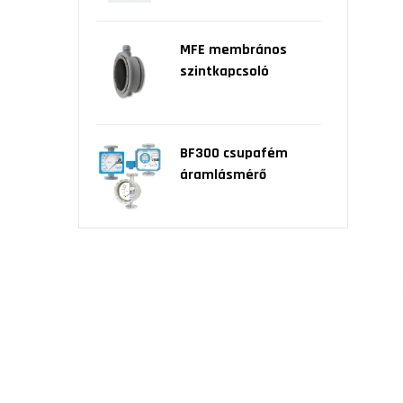
MFE membrános
szintkapcsoló
BF300 csupafém
áramlásmérő