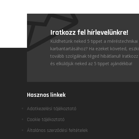
Iratkozz fel hírlevelünkre!
Küldhetünk neked 5 tippet a méréstechnikai
karbantartásához? Ha ezeket követed, esz
tovább szolgálnak téged hibátlanul! Iratkozz 
és elküldjük neked az 5 tippet ajándékba!
Hasznos linkek
Adatkezelési tájékoztató
Cookie tájékoztató
Általános szerződési feltételek