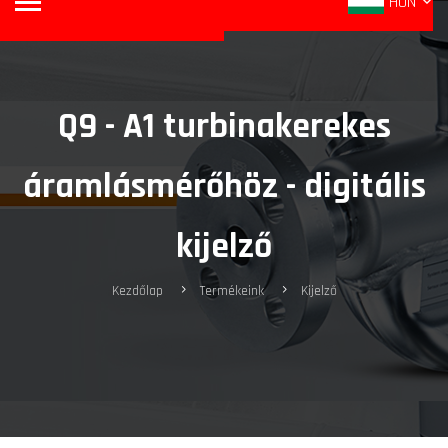
HUN
Q9 - A1 turbinakerekes
áramlásmérőhöz - digitális
kijelző
Kezdőlap
Termékeink
Kijelző