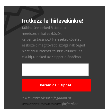
Iratkozz fel hírlevelünkre!
Küldhetünk neked 5 tippet a
méréstechnikai eszközök
karbantartásához? Ha ezeket követed,
eszközeid még tovább szolgálnak téged
hibátlanul! Iratkozz fel hírlevelünkre, és
elküldjük neked az 5 tippet ajándékba!
Kérem az 5 tippet!
* A feliratkozással elfogadom az
foglatakat!
adatkezelési tájékoztatóban