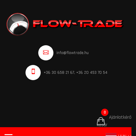
info@flowtrade.hu
+36 30 658 21 67, +36 20 453 70 54
0
Ajánlatkérő
kosár