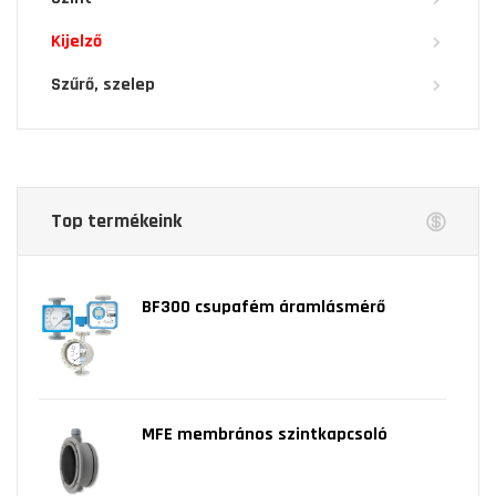
Kijelző
Szűrő, szelep
Top termékeink
BF300 csupafém áramlásmérő
MFE membrános szintkapcsoló