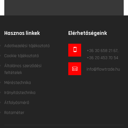
Hasznos linkek
Elérhetőségeink
Adatkezelési tájékoztató
+36 30 658 21 67,
Cookie tájékoztató
+36 20 453 70 54
Általános szerződési
info@flowtrade.hu
feltételek
Méréstechnika
Irányítástechnika
Átfolyásmérő
Rotaméter