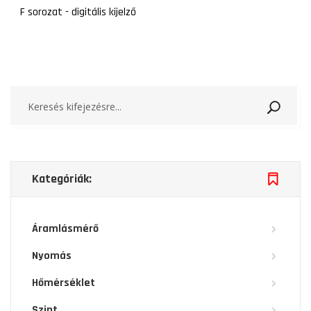
F sorozat - digitális kijelző
Keresé
Kategóriák:
Áramlásmérő
Nyomás
Hőmérséklet
Szint