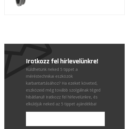
Iratkozz fel hírlevelünkre!
Küldhetünk neked 5 tippet a
méréstechnikai eszközök
karbantartásához? Ha ezeket követed,
eszközeid még tovább szolgálnak téged
hibátlanul! Iratkozz fel hírlevelünkre, és
elküldjük neked az 5 tippet ajándékba!