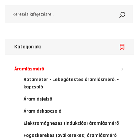
Keresé
Kategóriák:
Áramlásmérő
Rotaméter - Lebegőtestes áramlásmérő, -
kapcsoló
Áramlásjelző
Áramláskapcsoló
Elektromágneses (indukciós) áramlásmérő
Fogaskerekes (oválkerekes) áramlásmérő