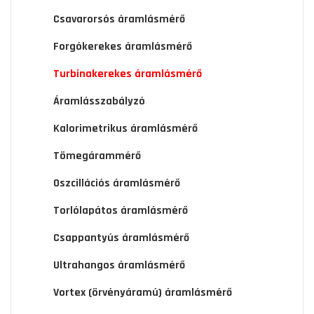
Csavarorsós áramlásmérő
Forgókerekes áramlásmérő
Turbinakerekes áramlásmérő
Áramlásszabályzó
Kalorimetrikus áramlásmérő
Tömegárammérő
Oszcillációs áramlásmérő
Torlólapátos áramlásmérő
Csappantyús áramlásmérő
Ultrahangos áramlásmérő
Vortex (örvényáramú) áramlásmérő