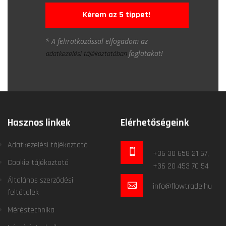
Kérem az 5 tippet!
* A feliratkozással elfogadom az
foglatakat!
adatkezelési tájékoztatóban
Hasznos linkek
Elérhetőségeink
Adatkezelési tájékoztató
+36 30 658 21 67,
Cookie tájékoztató
+36 20 453 70 54
Általános szerződési
info@flowtrade.hu
feltételek
Méréstechnika