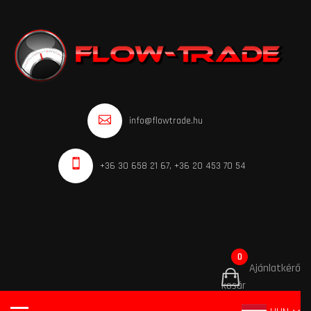
info@flowtrade.hu
+36 30 658 21 67, +36 20 453 70 54
0
Ajánlatkérő
kosár