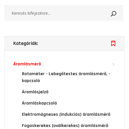
Keresé
Kategóriák:
Áramlásmérő
Rotaméter - Lebegőtestes áramlásmérő, -
kapcsoló
Áramlásjelző
Áramláskapcsoló
Elektromágneses (indukciós) áramlásmérő
Fogaskerekes (oválkerekes) áramlásmérő