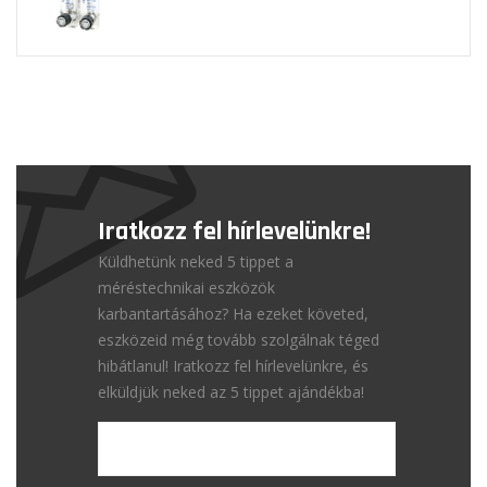
Iratkozz fel hírlevelünkre!
Küldhetünk neked 5 tippet a
méréstechnikai eszközök
karbantartásához? Ha ezeket követed,
eszközeid még tovább szolgálnak téged
hibátlanul! Iratkozz fel hírlevelünkre, és
elküldjük neked az 5 tippet ajándékba!