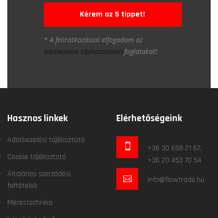
Kérem az 5 tippet!
* A feliratkozással elfogadom az
foglatakat!
adatkezelési tájékoztatóban
Hasznos linkek
Elérhetőségeink
Adatkezelési tájékoztató
+36 30 658 21 67,
Cookie tájékoztató
+36 20 453 70 54
Általános szerződési
info@flowtrade.hu
feltételek
Méréstechnika