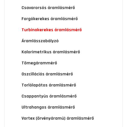
Csavarorsós áramlásmérő
Forgókerekes áramlásmérő
Turbinakerekes áramlásmérő
Áramlásszabályzó
Kalorimetrikus áramlásmérő
Tömegárammérő
Oszcillációs áramlásmérő
Torlólapátos áramlásmérő
Csappantyús áramlásmérő
Ultrahangos áramlásmérő
Vortex (örvényáramú) áramlásmérő