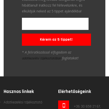
hibátlanul! Iratkozz fel hírlevelünkre, és
elküldjük neked az 5 tippet ajándékba!
Kérem az 5 tippet!
* A feliratkozással elfogadom az
foglatakat!
adatkezelési tájékoztatóban
Hasznos linkek
Elérhetőségeink
Adatkezelési tájékoztató
+36 30 658 21 67,