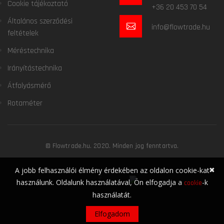
Cookie tájékoztató
+36 20 453 70 54
Általános szerződési
info@flowtrade.hu
feltételek
Méréstechnika
Irányítástechnika
Átfolyásmérő
Rotaméter
© Flowtrade.hu. 2020. Minden jog fenntartva.
✖
A jobb felhasználói élmény érdekében az oldalon cookie-kat
használunk. Oldalunk használatával, Ön elfogadja a
-k
cookie
használatát.
Elfogadom