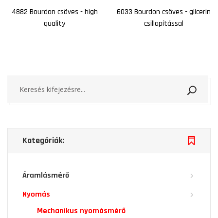
4882 Bourdon csöves - high
6033 Bourdon csöves - glicerin
quality
csillapítással
Keresé
Kategóriák:
Áramlásmérő
Nyomás
Mechanikus nyomásmérő