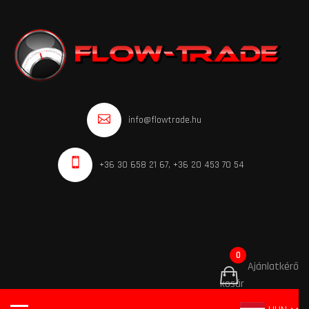
info@flowtrade.hu
+36 30 658 21 67, +36 20 453 70 54
0
Ajánlatkérő
kosár