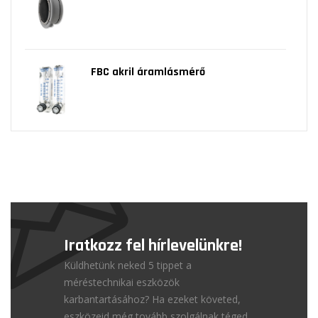
FBC akril áramlásmérő
Iratkozz fel hírlevelünkre!
Küldhetünk neked 5 tippet a
méréstechnikai eszközök
karbantartásához? Ha ezeket követed,
eszközeid még tovább szolgálnak téged