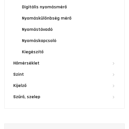
Digitális nyomásmérő
Nyomáskülönbség mérő
Nyomástávadó
Nyomáskapcsoló
Kiegészítő
Hőmérséklet
Szint
Kijelző
Szűrő, szelep