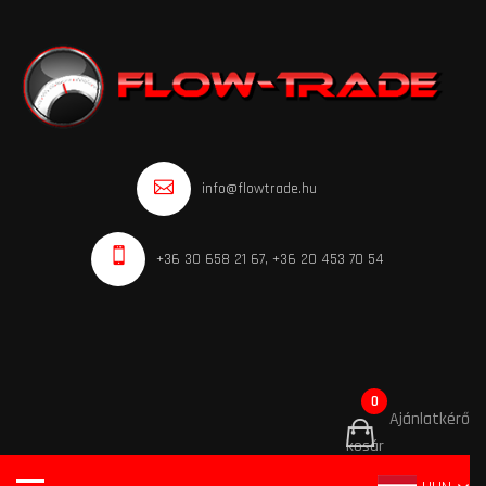
info@flowtrade.hu
+36 30 658 21 67, +36 20 453 70 54
0
Ajánlatkérő
kosár