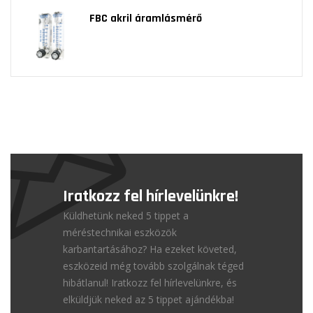
FBC akril áramlásmérő
Iratkozz fel hírlevelünkre!
Küldhetünk neked 5 tippet a
méréstechnikai eszközök
karbantartásához? Ha ezeket követed,
eszközeid még tovább szolgálnak téged
hibátlanul! Iratkozz fel hírlevelünkre, és
elküldjük neked az 5 tippet ajándékba!