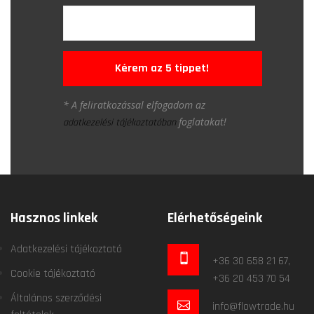
Kérem az 5 tippet!
* A feliratkozással elfogadom az
foglatakat!
adatkezelési tájékoztatóban
Hasznos linkek
Elérhetőségeink
Adatkezelési tájékoztató
+36 30 658 21 67,
Cookie tájékoztató
+36 20 453 70 54
Általános szerződési
info@flowtrade.hu