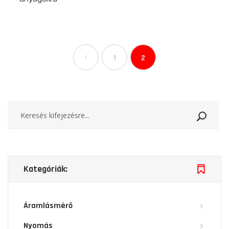
1
2
Keresé
Kategóriák:
Áramlásmérő
Nyomás