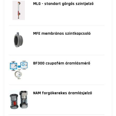
MLG - standart görgős szintjelző
MFE membrános szintkapcsoló
BF300 csupafém áramlásmérő
NAM forgókerekes áramlásjelző