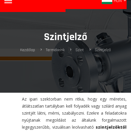
HUN
Szintjelző
Kezdőlap
Termékeink
Szint
Szintjelző
Az ipari szektorban nem ritka, hogy egy méretes,
átlátszatlan tartályban kell folyadék vagy szilárd anyag
szintjét látni, mérni, szabályozni. Ezekre a feladatokra
nyújtanak megoldást az általunk forgalmazott
legegyszerűbb, vizuálisan leolvasható
szintjelzőktől