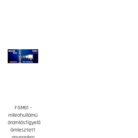
FSM51 -
mikrohullámú
áramlásfigyelő
ömlesztett
anyagokra