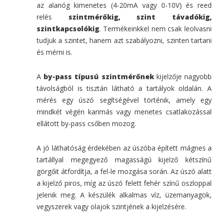
az alanóg kimenetes (4-20mA vagy 0-10V) és reed
relés
szintmérőkig, szint távadókig,
szintkapcsolókig
. Termékeinkkel nem csak leolvasni
tudjuk a szintet, hanem azt szabályozni, szinten tartani
és mérni is.
A
by-pass típusú szintmérőnek
kijelzője nagyobb
távolságból is tisztán látható a tartályok oldalán. A
mérés egy úszó segítségével történik, amely egy
mindkét végén karimás vagy menetes csatlakozással
ellátott by-pass csőben mozog.
A jó láthatóság érdekében az úszóba épített mágnes a
tartállyal megegyező magasságú kijelző kétszínű
görgőit átfordítja, a fel-le mozgása során. Az úszó alatt
a kijelző piros, míg az úszó felett fehér színű oszloppal
jelenik meg. A készülék alkalmas víz, üzemanyagok,
vegyszerek vagy olajok szintjének a kijelzésére.