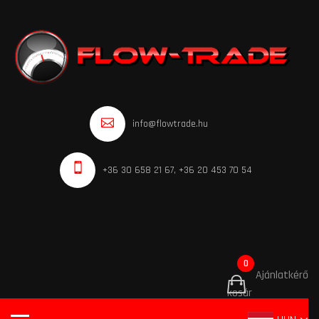
info@flowtrade.hu
+36 30 658 21 67, +36 20 453 70 54
0
Ajánlatkérő
kosár