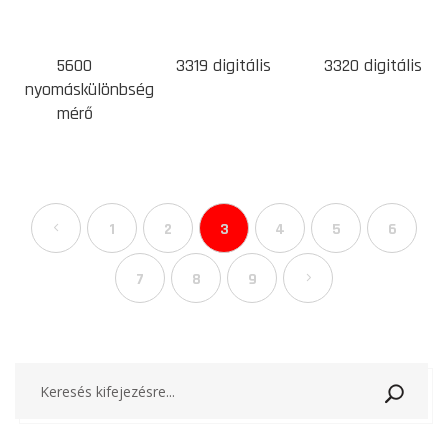
5600
3319 digitális
3320 digitális
nyomáskülönbség
mérő
1
2
3
4
5
6
7
8
9
Keresé