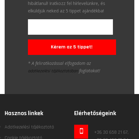
hibátlanul! Iratkozz fel hírlevelünkre, és
elküldjük neked az 5 tippet ajándékba!
Kérem az 5 tippet!
* A feliratkozással elfogadom az
foglatakat!
adatkezelési tájékoztatóban
Hasznos linkek
Elérhetőségeink
Adatkezelési tájékoztató
+36 30 658 21 67,
Cookie tájékoztató