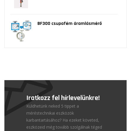
BF300 csupafém áramlásmérő
Iratkozz fel hírlevelünkre!
Küldhetünk neked 5 tippet a
méréstechnikai eszközök
karbantartásához? Ha ezeket követed,
eszközeid még tovább szolgálnak téged