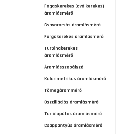
Fogaskerekes (oválkerekes)
áramlásmérő
Csavarorsós áramlásmérő
Forgókerekes áramlásmérő
Turbinakerekes
áramlásmérő
Áramlásszabályzó
Kalorimetrikus áramlásmérő
Tömegárammérő
Oszcillációs áramlásmérő
Torlólapátos áramlásmérő
Csappantyús áramlásmérő