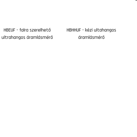
HBEUF - falra szerelhető
HBHHUF - kézi ultahangos
ultrahangos áramlásmérő
áramlásmérő