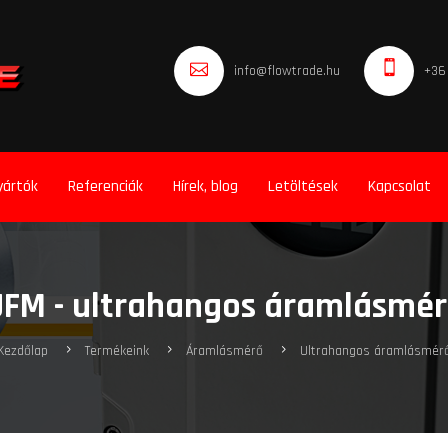
info@flowtrade.hu
+36
yártók
Referenciák
Hírek, blog
Letöltések
Kapcsolat
UFM - ultrahangos áramlásmér
Kezdőlap
Termékeink
Áramlásmérő
Ultrahangos áramlásmér