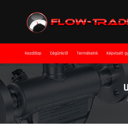
Kezdőlap
Cégünkről
Termékeink
Képviselt g