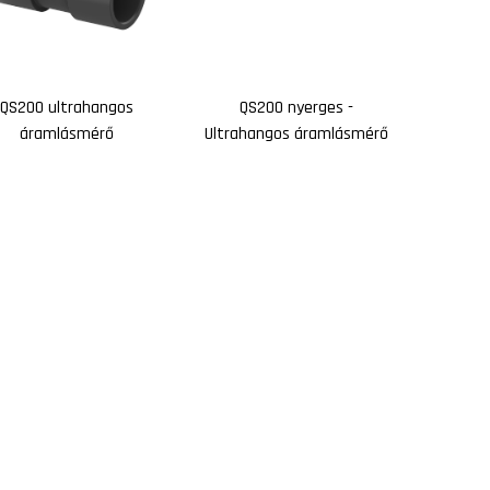
QS200 ultrahangos
QS200 nyerges -
áramlásmérő
Ultrahangos áramlásmérő