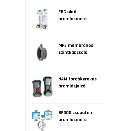
FBC akril
áramlásmérő
MFE membrános
szintkapcsoló
NAM forgókerekes
áramlásjelző
BF300 csupafém
áramlásmérő