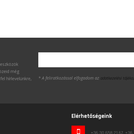
 eszközök
közeid még
* A feliratkozással elfogadom az
fel hírlevelünkre,
adatkezelési tájék
Elérhetőségeink
+36 30 658 21 67, +36