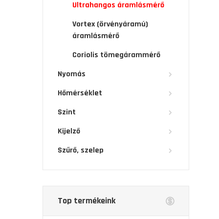
Ultrahangos áramlásmérő
Vortex (örvényáramú)
áramlásmérő
Coriolis tömegárammérő
Nyomás
Hőmérséklet
Szint
Kijelző
Szűrő, szelep
Top termékeink