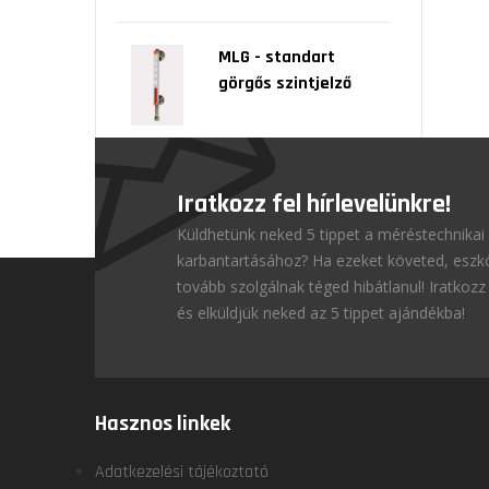
MLG - standart
görgős szintjelző
Iratkozz fel hírlevelünkre!
Küldhetünk neked 5 tippet a méréstechnikai
karbantartásához? Ha ezeket követed, esz
tovább szolgálnak téged hibátlanul! Iratkozz 
és elküldjük neked az 5 tippet ajándékba!
Hasznos linkek
Adatkezelési tájékoztató