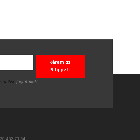
Kérem az
5 tippet!
foglatakat!
oztatóban
 20 453 70 54