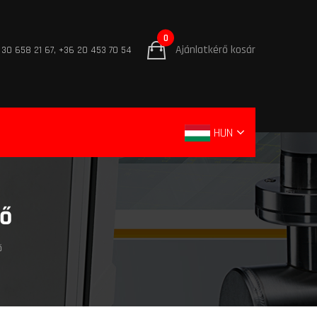
0
Ajánlatkérő kosár
 30 658 21 67, +36 20 453 70 54
HUN
ő
ő