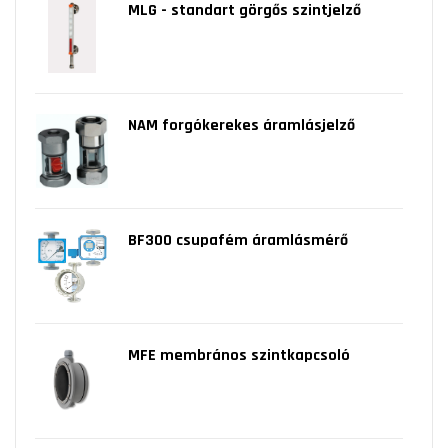
MLG - standart görgős szintjelző
NAM forgókerekes áramlásjelző
BF300 csupafém áramlásmérő
MFE membrános szintkapcsoló