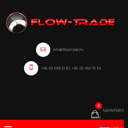
info@flowtrade.hu
+36 30 658 21 67, +36 20 453 70 54
0
Ajánlatkérő
kosár