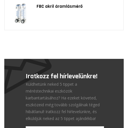
FBC akril áramlásmérő
Iratkozz fel hírlevelünkre!
Küldhetünk neked 5 tippet a
méréstechnikai eszközök
karbantartásához? Ha ezeket követed,
eszközeid még tovább szolgálnak téged
hibátlanul! Iratkozz fel hírlevelünkre, és
elküldjük neked az 5 tippet ajándékba!