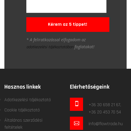
Kérem az 5 tippet!
* A feliratkozással elfogadom az
foglatakat!
adatkezelési tájékoztatóban
Hasznos linkek
Elérhetőségeink
Adatkezelési tájékoztató
+36 30 658 21 67,
Cookie tájékoztató
+36 20 453 70 54
Általános szerződési
info@flowtrade.hu
feltételek