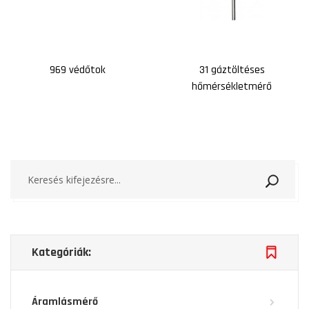
969 védőtok
31 gáztöltéses
hőmérsékletmérő
Keresé
Kategóriák:
Áramlásmérő