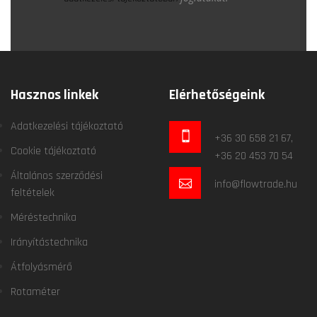
Hasznos linkek
Elérhetőségeink
Adatkezelési tájékoztató
+36 30 658 21 67,
Cookie tájékoztató
+36 20 453 70 54
Általános szerződési
info@flowtrade.hu
feltételek
Méréstechnika
Irányítástechnika
Átfolyásmérő
Rotaméter