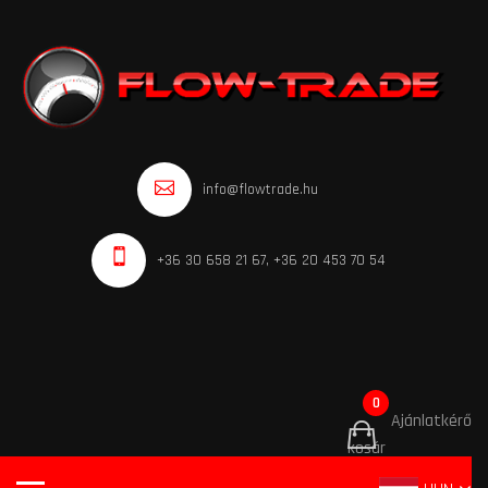
info@flowtrade.hu
+36 30 658 21 67, +36 20 453 70 54
0
Ajánlatkérő
kosár