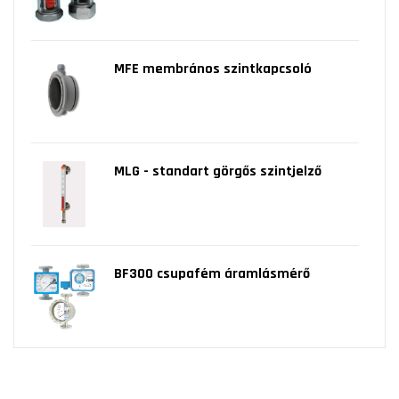
MFE membrános szintkapcsoló
MLG - standart görgős szintjelző
BF300 csupafém áramlásmérő