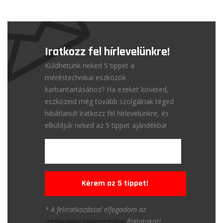
Iratkozz fel hírlevelünkre!
Küldhetünk neked 5 tippet a
méréstechnikai eszközök
karbantartásához? Ha ezeket követed,
eszközeid még tovább szolgálnak téged
hibátlanul! Iratkozz fel hírlevelünkre, és
elküldjük neked az 5 tippet ajándékba!
Kérem az 5 tippet!
* A feliratkozással elfogadom az
foglatakat!
adatkezelési tájékoztatóban