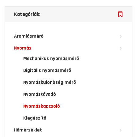
Kategóriák:
Áramlásmérő
Nyomás
Mechanikus nyomásmérő
Digitális nyomásmérő
Nyomáskülönbség mérő
Nyomástávadó
Nyomáskapcsoló
Kiegészítő
Hőmérséklet