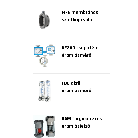
MFE membrános
szintkapcsoló
BF300 csupafém
áramlásmérő
FBC akril
áramlásmérő
NAM forgókerekes
áramlásjelző