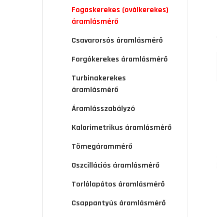
Fogaskerekes (oválkerekes)
áramlásmérő
Csavarorsós áramlásmérő
Forgókerekes áramlásmérő
Turbinakerekes
áramlásmérő
Áramlásszabályzó
Kalorimetrikus áramlásmérő
Tömegárammérő
Oszcillációs áramlásmérő
Torlólapátos áramlásmérő
Csappantyús áramlásmérő