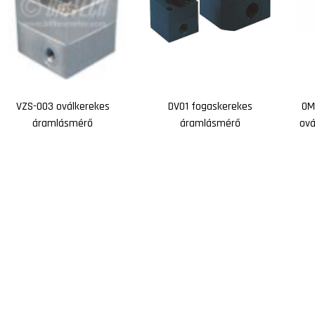
VZS-003 oválkerekes
DV01 fogaskerekes
OM
áramlásmérő
áramlásmérő
ová