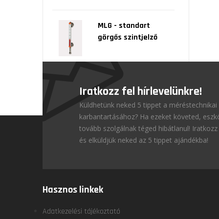
MLG - standart
görgős szintjelző
Iratkozz fel hírlevelünkre!
Küldhetünk neked 5 tippet a méréstechnikai
karbantartásához? Ha ezeket követed, esz
tovább szolgálnak téged hibátlanul! Iratkozz 
és elküldjük neked az 5 tippet ajándékba!
Hasznos linkek
Adatkezelési tájékoztató