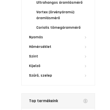
Ultrahangos áramlásmérő
Vortex (örvényáramú)
áramlásmérő
Coriolis tömegárammérő
Nyomás
Hőmérséklet
Szint
Kijelző
Szűrő, szelep
Top termékeink