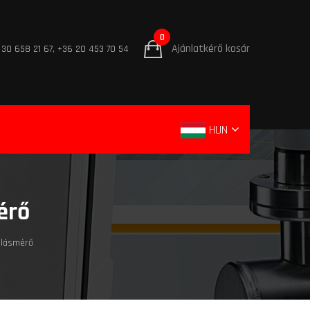
0
Ajánlatkérő kosár
 30 658 21 67, +36 20 453 70 54
HUN
érő
mlásmérő