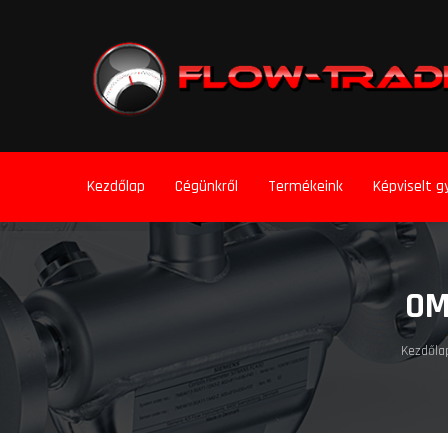
Kezdőlap
Cégünkről
Termékeink
Képviselt g
OM
Kezdőla