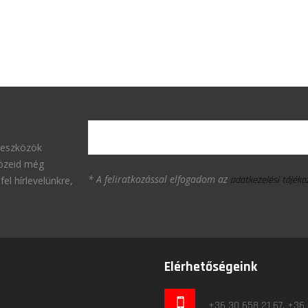
 eszközök
közeid még
* A feliratkozással elfogadom az
fel hírlevelünkre,
adatkezelési tájék
Elérhetőségeink
+36 30 658 21 67, +36