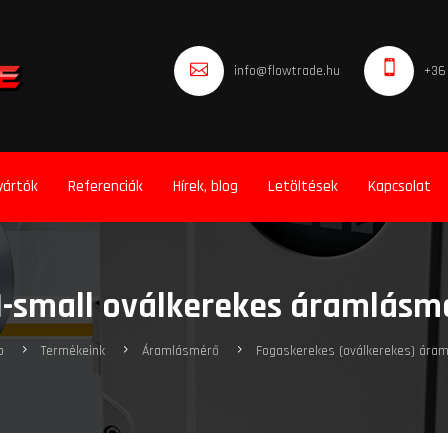
info@flowtrade.hu
+36
yártók
Referenciák
Hírek, blog
Letöltések
Kapcsolat
-small oválkerekes áramlásm
p
Termékeink
Áramlásmérő
Fogaskerekes (oválkerekes) ára