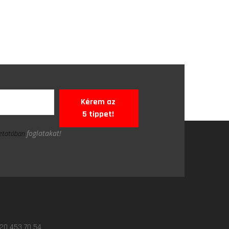
Kérem az
5 tippet!
foglatakat!
oztatóban
 20 453 70 54