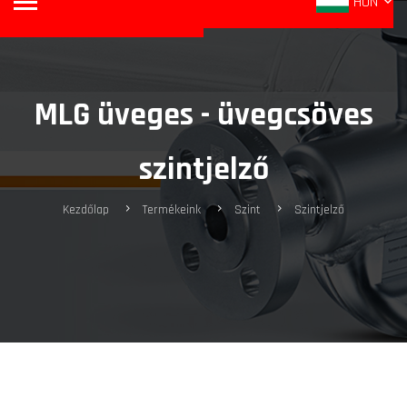
HUN
MLG üveges - üvegcsöves
szintjelző
Kezdőlap
Termékeink
Szint
Szintjelző