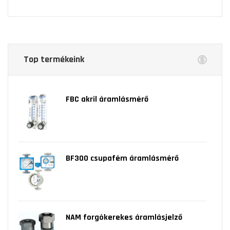
Top termékeink
FBC akril áramlásmérő
BF300 csupafém áramlásmérő
NAM forgókerekes áramlásjelző