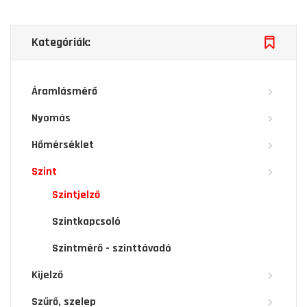
Kategóriák:
Áramlásmérő
Nyomás
Hőmérséklet
Szint
Szintjelző
Szintkapcsoló
Szintmérő - szinttávadó
Kijelző
Szűrő, szelep