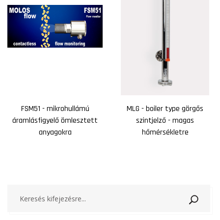
FSM51 - mikrohullámú
MLG - boiler type görgős
áramlásfigyelő ömlesztett
szintjelző - magas
anyagokra
hőmérsékletre
Keresé