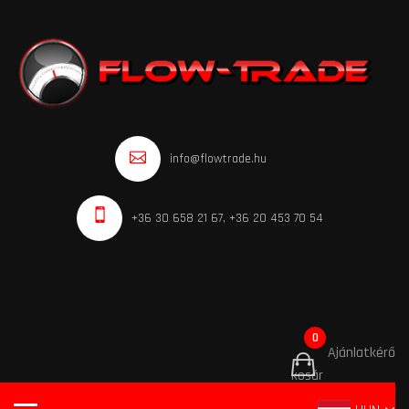
info@flowtrade.hu
+36 30 658 21 67, +36 20 453 70 54
0
Ajánlatkérő
kosár