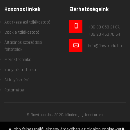
Hasznos linkek
Elérhetőségeink
Adatkezelési tájékoztató
+36 30 658 21 67,
Cookie tájékoztató
+36 20 453 70 54
Általános szerződési
info@flowtrade.hu
feltételek
Méréstechnika
Irányítástechnika
Átfolyásmérő
Rotaméter
© Flowtrade.hu. 2020. Minden jog fenntartva.
✖
A jobb felhasználói élmény érdekében az oldalon cookie-kat