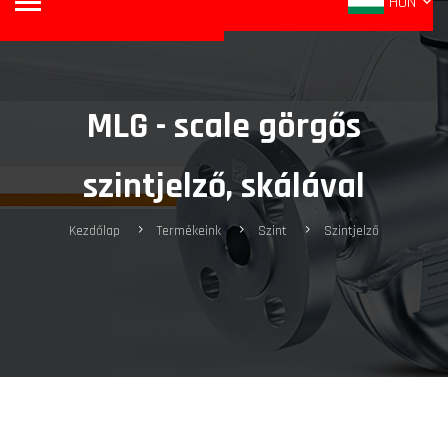
HUN
MLG - scale görgős
szintjelző, skálával
Kezdőlap
Termékeink
Szint
Szintjelző