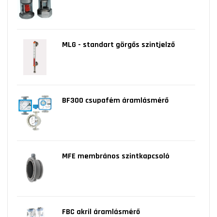
MLG - standart görgős szintjelző
BF300 csupafém áramlásmérő
MFE membrános szintkapcsoló
FBC akril áramlásmérő