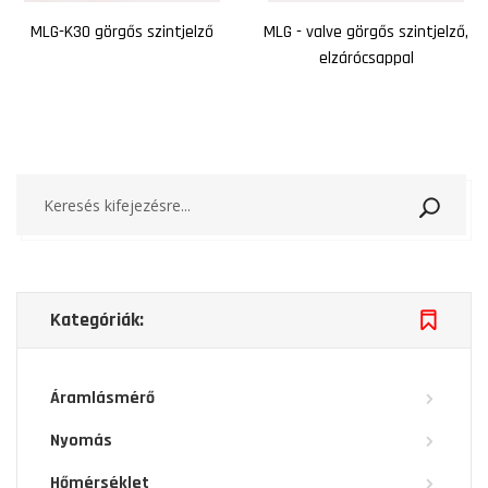
MLG-K30 görgős szintjelző
MLG - valve görgős szintjelző,
elzárócsappal
Keresé
Kategóriák:
Áramlásmérő
Nyomás
Hőmérséklet