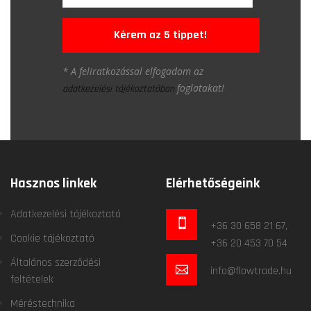
Kérem az 5 tippet!
* A feliratkozással elfogadom az
foglatakat!
adatkezelési tájékoztatóban
Hasznos linkek
Elérhetőségeink
Adatkezelési tájékoztató
+36 30 658 21 67,
Cookie tájékoztató
+36 20 453 70 54
Általános szerződési
info@flowtrade.hu
feltételek
Méréstechnika