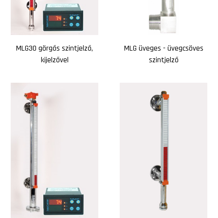
MLG30 görgős szintjelző,
MLG üveges - üvegcsöves
kijelzővel
szintjelző