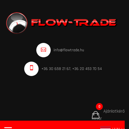
info@flowtrade.hu
+36 30 658 21 67, +36 20 453 70 54
0
Ajánlatkérő
kosár