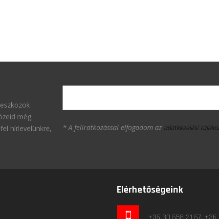
 eszközök
közeid még
* A feliratkozással elfogadom az
fel hírlevelünkre,
adatkezelési tájék
Elérhetőségeink
+36 30 658 21 67, +36