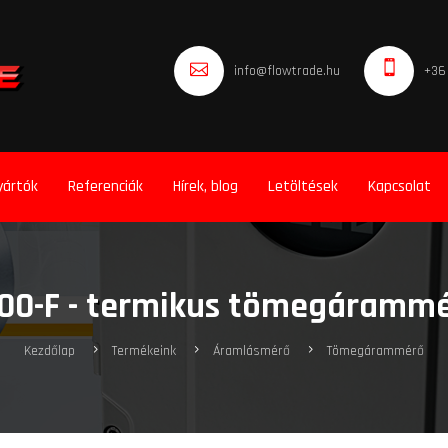
info@flowtrade.hu
+36
yártók
Referenciák
Hírek, blog
Letöltések
Kapcsolat
00-F - termikus tömegárammé
Kezdőlap
Termékeink
Áramlásmérő
Tömegárammérő