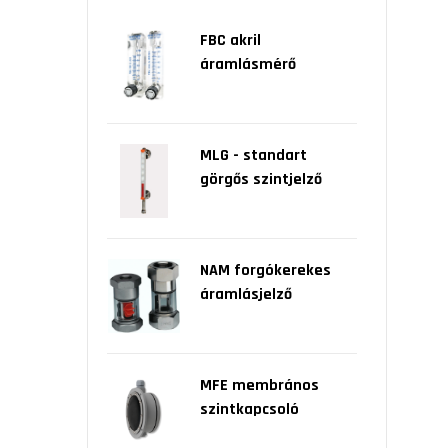
FBC akril
áramlásmérő
MLG - standart
görgős szintjelző
NAM forgókerekes
áramlásjelző
MFE membrános
szintkapcsoló