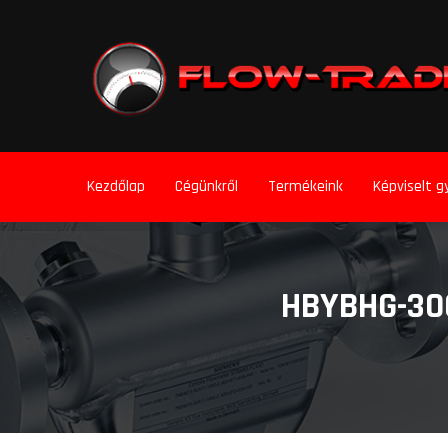
Kezdőlap
Cégünkről
Termékeink
Képviselt g
HBYBHG-30