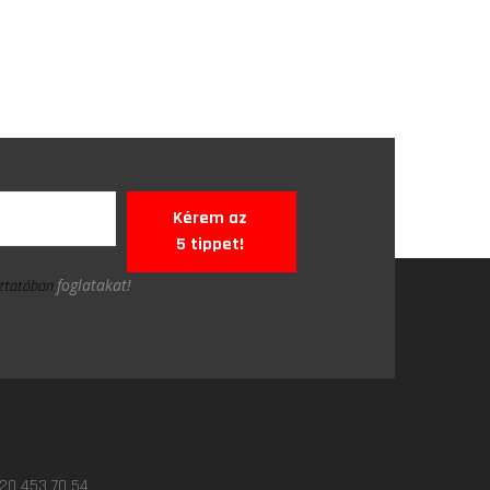
Kérem az
5 tippet!
foglatakat!
oztatóban
 20 453 70 54