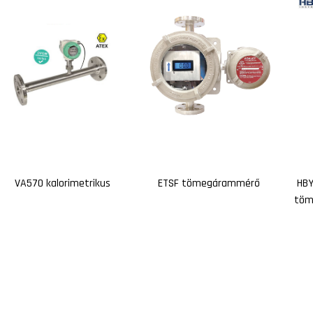
VA570 kalorimetrikus
ETSF tömegárammérő
HBY
töm