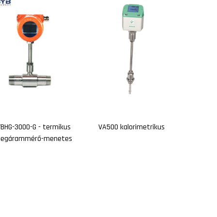
BHG-3000-G - termikus
VA500 kalorimetrikus
egárammérő-menetes