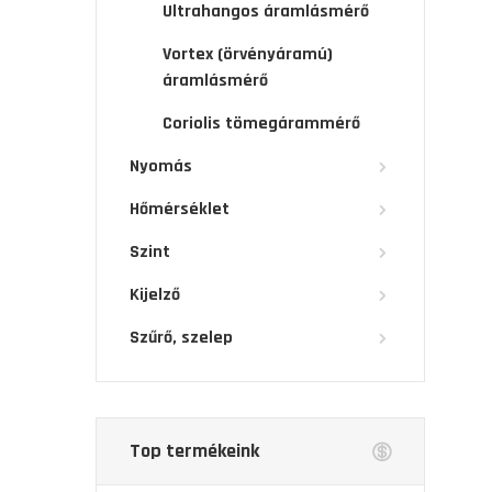
Ultrahangos áramlásmérő
Vortex (örvényáramú)
áramlásmérő
Coriolis tömegárammérő
Nyomás
Hőmérséklet
Szint
Kijelző
Szűrő, szelep
Top termékeink