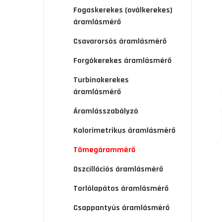
Fogaskerekes (oválkerekes)
áramlásmérő
Csavarorsós áramlásmérő
Forgókerekes áramlásmérő
Turbinakerekes
áramlásmérő
Áramlásszabályzó
Kalorimetrikus áramlásmérő
Tömegárammérő
Oszcillációs áramlásmérő
Torlólapátos áramlásmérő
Csappantyús áramlásmérő