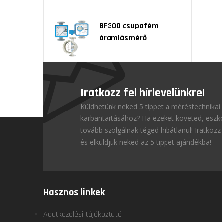
BF300 csupafém
áramlásmérő
Iratkozz fel hírlevelünkre!
Küldhetünk neked 5 tippet a méréstechnikai
karbantartásához? Ha ezeket követed, esz
tovább szolgálnak téged hibátlanul! Iratkozz 
és elküldjük neked az 5 tippet ajándékba!
Hasznos linkek
Adatkezelési tájékoztató