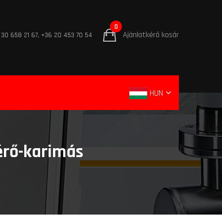
0
Ajánlatkérő kosár
 30 658 21 67, +36 20 453 70 54
HUN
rő-karimás