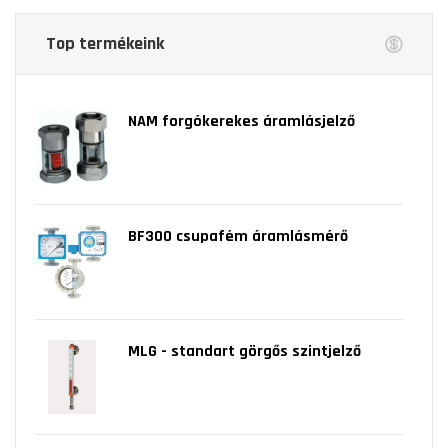
Top termékeink
NAM forgókerekes áramlásjelző
BF300 csupafém áramlásmérő
MLG - standart görgős szintjelző