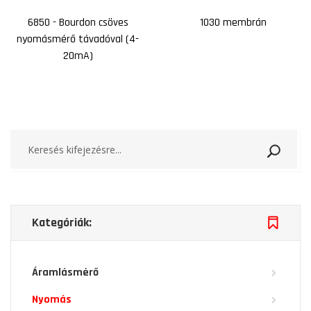
6850 - Bourdon csöves
1030 membrán
nyomásmérő távadóval (4-
20mA)
Keresé
Kategóriák:
Áramlásmérő
Nyomás