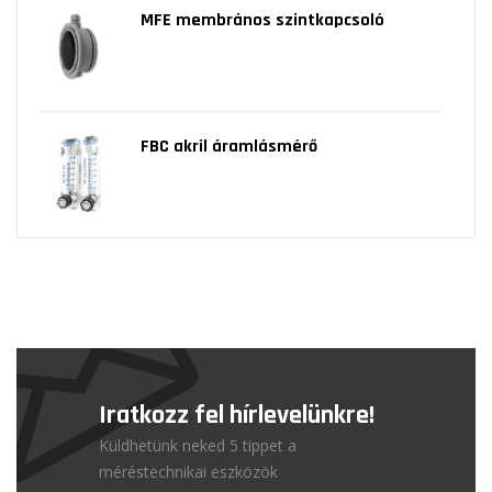
MFE membrános szintkapcsoló
FBC akril áramlásmérő
Iratkozz fel hírlevelünkre!
Küldhetünk neked 5 tippet a
méréstechnikai eszközök