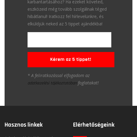
karbantartásához? Ha ezeket követed,
eszközeid még tovább szolgálnak téged
hibátlanul! Iratkozz fel hírlevelünkre, és
elküldjük neked az 5 tippet ajándékba!
Kérem az 5 tippet!
* A feliratkozással elfogadom az
foglatakat!
adatkezelési tájékoztatóban
Hasznos linkek
Elérhetőségeink