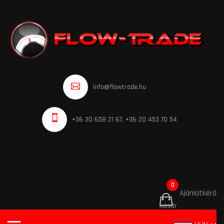
info@flowtrade.hu
+36 30 658 21 67, +36 20 453 70 54
0
Ajánlatkérő
kosár