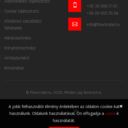
Adatkezelési tájékoztató
+36 30 658 21 67,
Cookie tájékoztató
+36 20 453 70 54
Általános szerződési
info@flowtrade.hu
feltételek
Méréstechnika
Irányítástechnika
Átfolyásmérő
Rotaméter
© Flowtrade.hu. 2020. Minden jog fenntartva.
✖
A jobb felhasználói élmény érdekében az oldalon cookie-kat
használunk. Oldalunk használatával, Ön elfogadja a
-k
cookie
használatát.