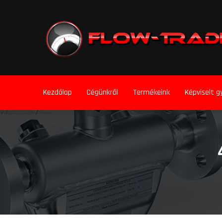
Kezdőlap
Cégünkről
Termékeink
Képviselt g