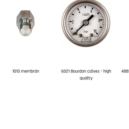
1010 membrán
6021 Bourdon csöves - high
4883
quality