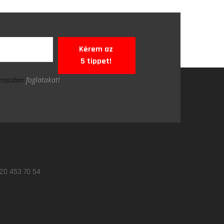
Kérem az
5 tippet!
foglatakat!
oztatóban
 20 453 70 54