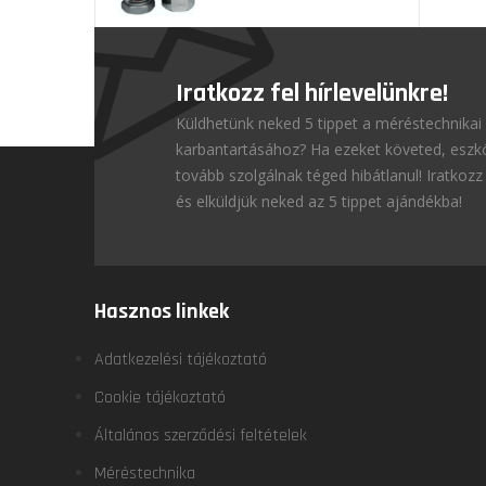
Iratkozz fel hírlevelünkre!
Küldhetünk neked 5 tippet a méréstechnikai
karbantartásához? Ha ezeket követed, esz
tovább szolgálnak téged hibátlanul! Iratkozz 
és elküldjük neked az 5 tippet ajándékba!
Hasznos linkek
Adatkezelési tájékoztató
Cookie tájékoztató
Általános szerződési feltételek
Méréstechnika