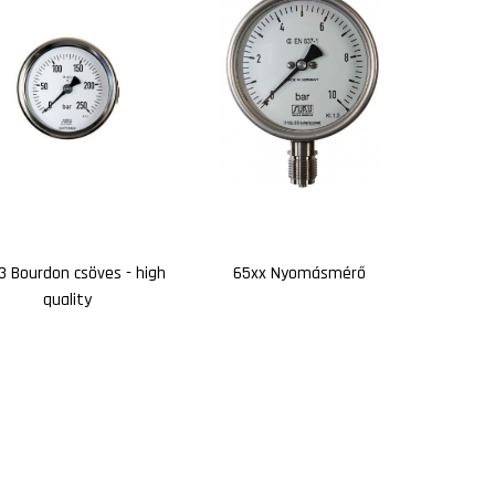
 Bourdon csöves - high
65xx Nyomásmérő
quality