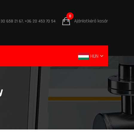
0
Ajánlatkérő kosár
 30 658 21 67, +36 20 453 70 54
HUN
y