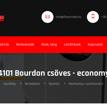
info@flowtrade.hu
+36
yártók
Referenciák
Hírek, blog
Letöltések
Kapcsolat
4101 Bourdon csöves - econom
Kezdőlap
Termékeink
Nyomás
Mechanikus nyomásmérő