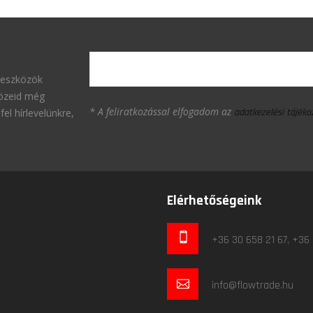
 eszközök
közeid még
* A feliratkozással elfogadom az
fel hírlevelünkre,
adatkezelési tájék
Elérhetőségeink
+36 30 658 21 67, +36
info@flowtrade.hu