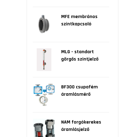
MFE membrános
szintkapcsoló
MLG - standart
görgős szintjelző
BF300 csupafém
áramlásmérő
NAM forgókerekes
áramlásjelző