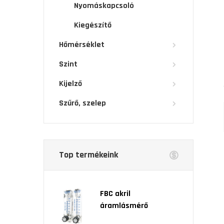
Nyomáskapcsoló
Kiegészítő
Hőmérséklet
Szint
Kijelző
Szűrő, szelep
Top termékeink
FBC akril
áramlásmérő